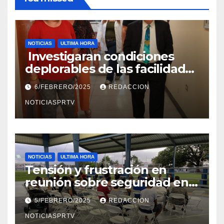
NOTICIAS
ULTIMA HORA
Investigaran condiciones
deplorables de las facilidades
el Departamento de la Salud
6/FEBRERO/2025
REDACCION
en Mayagüez
NOTICIASPRTV
NOTICIAS
ULTIMA HORA
Tensión y frustración en
reunión sobre seguridad en
Reparto Metropolitano
5/FEBRERO/2025
REDACCION
NOTICIASPRTV