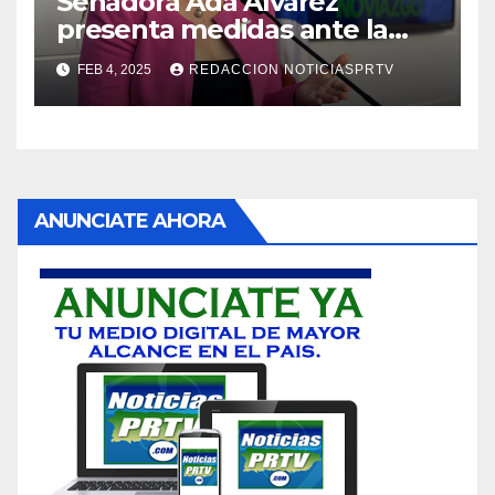
Senadora Ada Álvarez
presenta medidas ante la
violencia en el noviazgo
FEB 4, 2025
REDACCION NOTICIASPRTV
ANUNCIATE AHORA