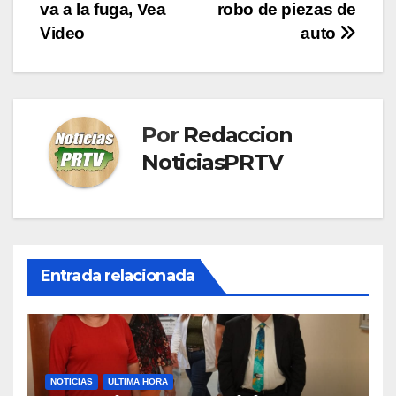
entradas
va a la fuga, Vea
robo de piezas de
Video
auto
Por
Redaccion
NoticiasPRTV
Entrada relacionada
NOTICIAS
ULTIMA HORA