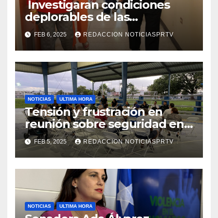
Investigaran condiciones
deplorables de las
facilidades el Departamento
FEB 6, 2025
REDACCION NOTICIASPRTV
de la Salud en Mayagüez
NOTICIAS
ULTIMA HORA
Tensión y frustración en
reunión sobre seguridad en
Reparto Metropolitano
FEB 5, 2025
REDACCION NOTICIASPRTV
NOTICIAS
ULTIMA HORA