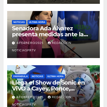
NOTICIAS
ULTIMA HORA
Senadora Ada Álvarez
presenta medidas ante la
violencia en el noviazgo
4/FEBRERO/2025
REDACCION
NOTICIASPRTV
FARÁNDULA
NOTICIAS
ULTIMA HORA
Llega el Show de Sonic en
ViVO a Cayey, Ponce,
Barceloneta y Humacao,
4/FEBRERO/2025
REDACCION
Relojes gratis para el que
compre ahora….
NOTICIASPRTV