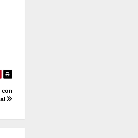
e con
tal