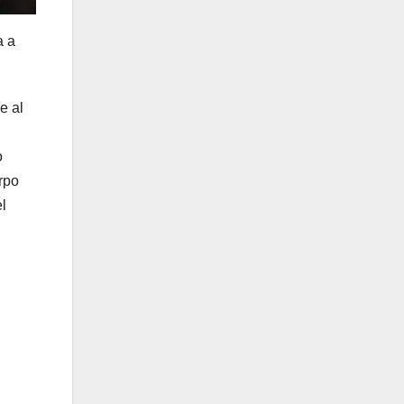
a a
e al
o
rpo
l