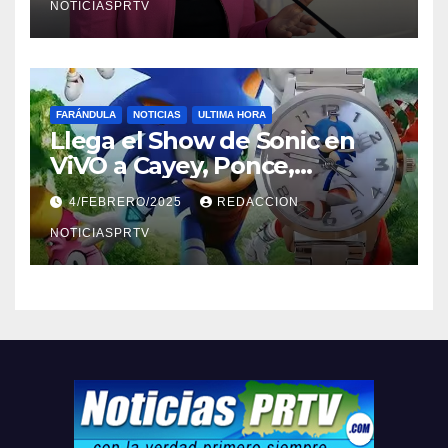
NOTICIASPRTV
FARÁNDULA
NOTICIAS
ULTIMA HORA
Llega el Show de Sonic en
ViVO a Cayey, Ponce,
Barceloneta y Humacao,
4/FEBRERO/2025
REDACCION
Relojes gratis para el que
compre ahora….
NOTICIASPRTV