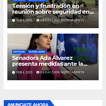
Tensión y frustración en
reunión sobre seguridad en
Reparto Metropolitano
FEB 5, 2025
REDACCION NOTICIASPRTV
NOTICIAS
ULTIMA HORA
Senadora Ada Álvarez
presenta medidas ante la
violencia en el noviazgo
FEB 4, 2025
REDACCION NOTICIASPRTV
ANUNCIATE AHORA