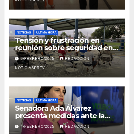
NOTICIAS
ULTIMA HORA
Tensión y frustración en
reunión sobre seguridad en
Reparto Metropolitano
5/FEBRERO/2025
REDACCION
NOTICIASPRTV
NOTICIAS
ULTIMA HORA
Senadora Ada Álvarez
presenta medidas ante la
violencia en el noviazgo
4/FEBRERO/2025
REDACCION