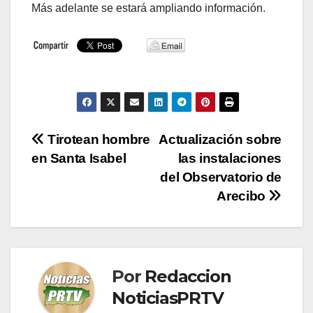
Más adelante se estará ampliando información.
Navegación
Tirotean hombre
Actualización sobre
en Santa Isabel
las instalaciones
de
del Observatorio de
entradas
Arecibo
Por
Redaccion
NoticiasPRTV