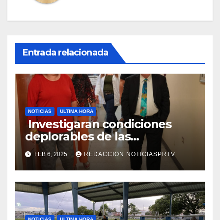
Entrada relacionada
NOTICIAS
ULTIMA HORA
Investigaran condiciones
deplorables de las
facilidades el Departamento
FEB 6, 2025
REDACCION NOTICIASPRTV
de la Salud en Mayagüez
NOTICIAS
ULTIMA HORA