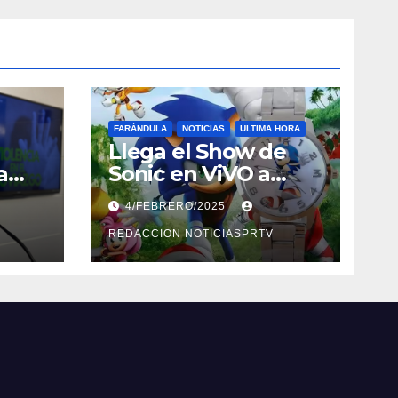
FARÁNDULA
NOTICIAS
ULTIMA HORA
Llega el Show de
a
Sonic en ViVO a
Cayey, Ponce,
4/FEBRERO/2025
Barceloneta y
Humacao, Relojes
REDACCION NOTICIASPRTV
gratis para el que
compre ahora….