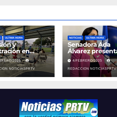
S
ULTIMA HORA
NOTICIAS
ULTIMA HORA
ión y
Senadora Ada
tración en
Álvarez present
ión sobre
medidas ante la
EBRERO/2025
4/FEBRERO/2025
ridad en
violencia en el
arto
ION NOTICIASPRTV
noviazgo
REDACCION NOTICIASPRTV
opolitano