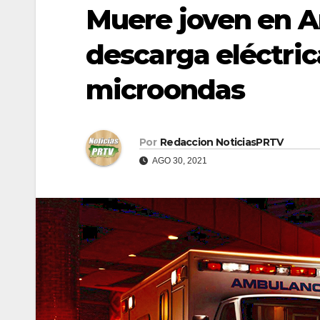
Muere joven en Añ
descarga eléctri
microondas
Por
Redaccion NoticiasPRTV
AGO 30, 2021