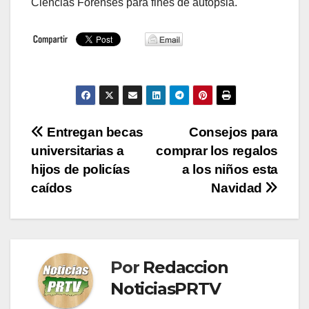
Ciencias Forenses para fines de autopsia.
Navegación
Entregan becas
Consejos para
universitarias a
comprar los regalos
de
hijos de policías
a los niños esta
entradas
caídos
Navidad
Por
Redaccion
NoticiasPRTV