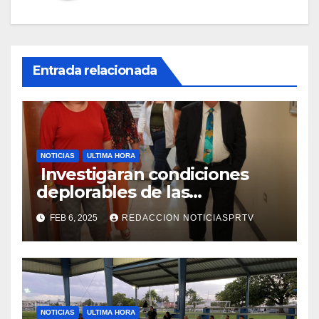
Entrada relacionada
NOTICIAS
ULTIMA HORA
Investigaran condiciones
deplorables de las
facilidades el Departamento
FEB 6, 2025
REDACCION NOTICIASPRTV
de la Salud en Mayagüez
NOTICIAS
ULTIMA HORA