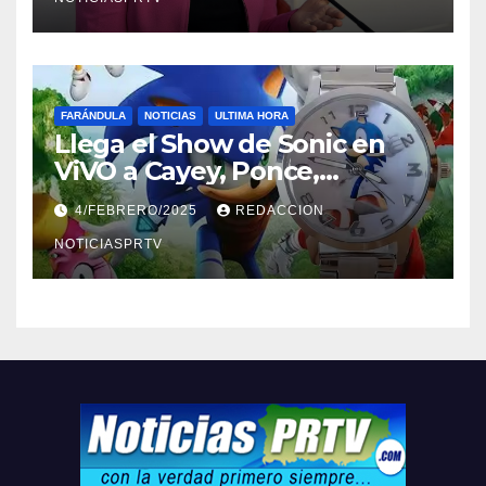
FARÁNDULA
NOTICIAS
ULTIMA HORA
Llega el Show de Sonic en
ViVO a Cayey, Ponce,
Barceloneta y Humacao,
4/FEBRERO/2025
REDACCION
Relojes gratis para el que
compre ahora….
NOTICIASPRTV