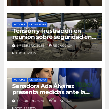
NOTICIAS
ULTIMA HORA
Tensión y frustración en
reunión sobre seguridad en
Reparto Metropolitano
5/FEBRERO/2025
REDACCION
NOTICIASPRTV
NOTICIAS
ULTIMA HORA
Senadora Ada Álvarez
presenta medidas ante la
violencia en el noviazgo
4/FEBRERO/2025
REDACCION
NOTICIASPRTV