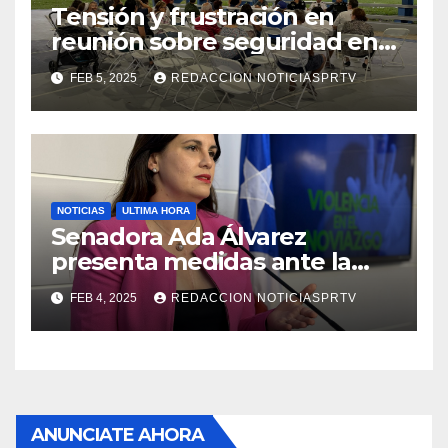
Tensión y frustración en
reunión sobre seguridad en
Reparto Metropolitano
FEB 5, 2025
REDACCION NOTICIASPRTV
NOTICIAS
ULTIMA HORA
Senadora Ada Álvarez
presenta medidas ante la
violencia en el noviazgo
FEB 4, 2025
REDACCION NOTICIASPRTV
ANUNCIATE AHORA