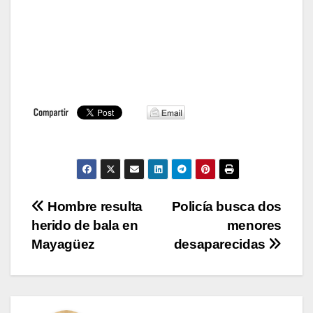
Navegación
Hombre resulta
Policía busca dos
herido de bala en
menores
de
Mayagüez
desaparecidas
entradas