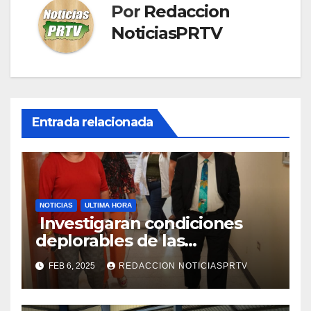
Por
Redaccion
NoticiasPRTV
Entrada relacionada
NOTICIAS
ULTIMA HORA
Investigaran condiciones
deplorables de las
facilidades el Departamento
FEB 6, 2025
REDACCION NOTICIASPRTV
de la Salud en Mayagüez