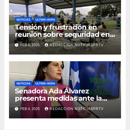
NOTICIAS
ULTIMA HORA
Tensión y frustración en
reunión sobre seguridad en
Reparto Metropolitano
FEB 5, 2025
REDACCION NOTICIASPRTV
NOTICIAS
ULTIMA HORA
Senadora Ada Álvarez
presenta medidas ante la
violencia en el noviazgo
FEB 4, 2025
REDACCION NOTICIASPRTV