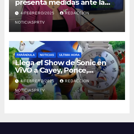
presenta medidas ante la
violencia en el noviazgo
4/FEBRERO/2025
REDACCION
NOTICIASPRTV
FARÁNDULA
NOTICIAS
ULTIMA HORA
Llega el Show de Sonic en
ViVO a Cayey, Ponce,
Barceloneta y Humacao,
4/FEBRERO/2025
REDACCION
Relojes gratis para el que
compre ahora….
NOTICIASPRTV