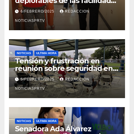
deplorables de las facilidades
el Departamento de la Salud
6/FEBRERO/2025
REDACCION
en Mayagüez
NOTICIASPRTV
NOTICIAS
ULTIMA HORA
Tensión y frustración en
reunión sobre seguridad en
Reparto Metropolitano
5/FEBRERO/2025
REDACCION
NOTICIASPRTV
NOTICIAS
ULTIMA HORA
Senadora Ada Álvarez