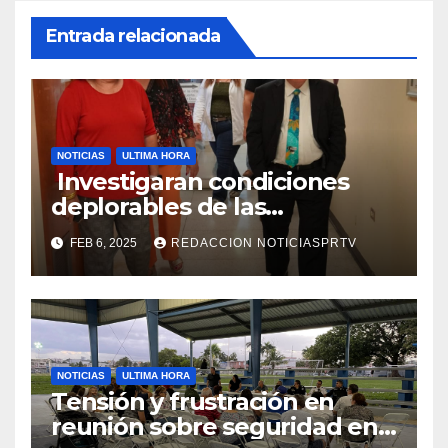
Entrada relacionada
NOTICIAS
ULTIMA HORA
Investigaran condiciones
deplorables de las
facilidades el Departamento
FEB 6, 2025
REDACCION NOTICIASPRTV
de la Salud en Mayagüez
NOTICIAS
ULTIMA HORA
Tensión y frustración en
reunión sobre seguridad en