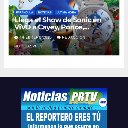
FARÁNDULA
NOTICIAS
ULTIMA HORA
Llega el Show de Sonic en
ViVO a Cayey, Ponce,
Barceloneta y Humacao,
4/FEBRERO/2025
REDACCION
Relojes gratis para el que
compre ahora….
NOTICIASPRTV