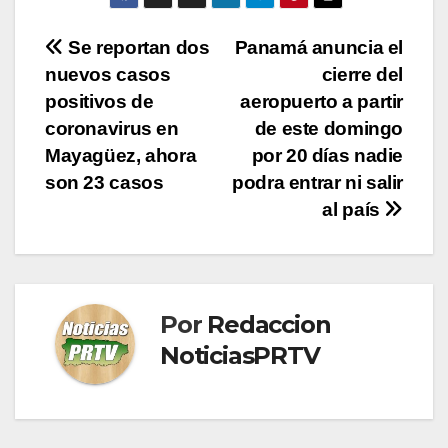
Navegación
Se reportan dos
Panamá anuncia el
nuevos casos
cierre del
de
positivos de
aeropuerto a partir
entradas
coronavirus en
de este domingo
Mayagüez, ahora
por 20 días nadie
son 23 casos
podra entrar ni salir
al país
Por
Redaccion
NoticiasPRTV