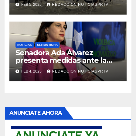
Reparto Metropolitano
FEB 5, 2025
REDACCION NOTICIASPRTV
NOTICIAS
ULTIMA HORA
Senadora Ada Álvarez
presenta medidas ante la
violencia en el noviazgo
FEB 4, 2025
REDACCION NOTICIASPRTV
ANUNCIATE AHORA