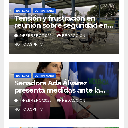
NOTICIAS
ULTIMA HORA
Tensión y frustración en
reunión sobre seguridad en
Reparto Metropolitano
5/FEBRERO/2025
REDACCION
NOTICIASPRTV
NOTICIAS
ULTIMA HORA
Senadora Ada Álvarez
presenta medidas ante la
violencia en el noviazgo
4/FEBRERO/2025
REDACCION
NOTICIASPRTV