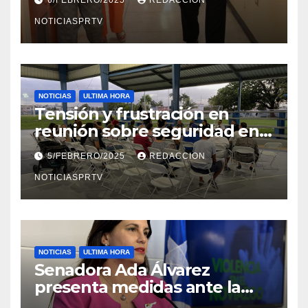
en Mayagüez
NOTICIASPRTV
NOTICIAS
ULTIMA HORA
Tensión y frustración en
reunión sobre seguridad en
Reparto Metropolitano
5/FEBRERO/2025
REDACCION
NOTICIASPRTV
NOTICIAS
ULTIMA HORA
Senadora Ada Álvarez
presenta medidas ante la
violencia en el noviazgo