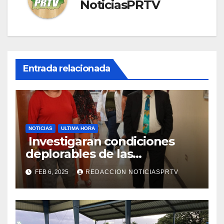
NoticiasPRTV
Entrada relacionada
NOTICIAS
ULTIMA HORA
Investigaran condiciones
deplorables de las
facilidades el Departamento
FEB 6, 2025
REDACCION NOTICIASPRTV
de la Salud en Mayagüez