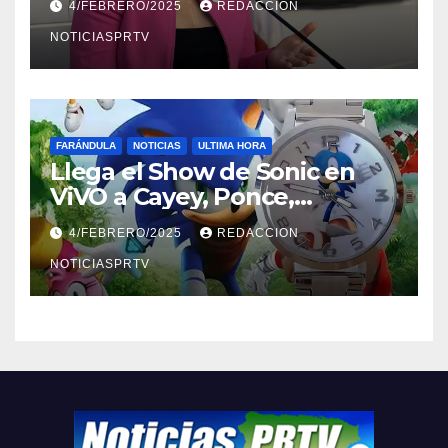
4/FEBRERO/2025
REDACCION
NOTICIASPRTV
FARÁNDULA
NOTICIAS
ULTIMA HORA
Llega el Show de Sonic en
ViVO a Cayey, Ponce,
Barceloneta y Humacao,
4/FEBRERO/2025
REDACCION
Relojes gratis para el que
compre ahora….
NOTICIASPRTV