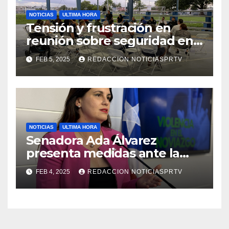
NOTICIAS
ULTIMA HORA
Tensión y frustración en
reunión sobre seguridad en
Reparto Metropolitano
FEB 5, 2025
REDACCION NOTICIASPRTV
NOTICIAS
ULTIMA HORA
Senadora Ada Álvarez
presenta medidas ante la
violencia en el noviazgo
FEB 4, 2025
REDACCION NOTICIASPRTV