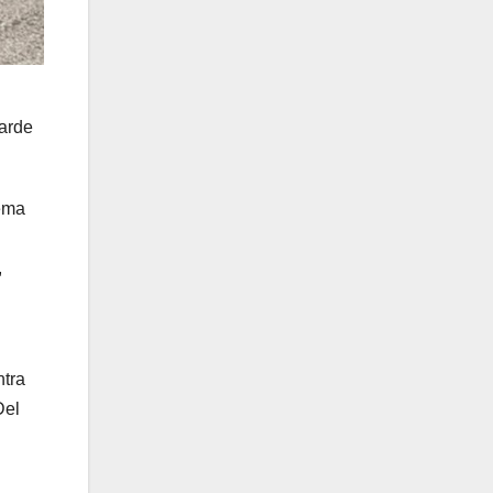
tarde
tema
,
ntra
Del