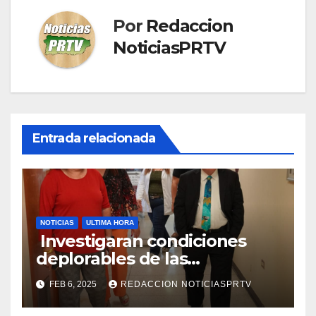
Por
Redaccion
NoticiasPRTV
Entrada relacionada
NOTICIAS
ULTIMA HORA
Investigaran condiciones
deplorables de las
facilidades el Departamento
FEB 6, 2025
REDACCION NOTICIASPRTV
de la Salud en Mayagüez