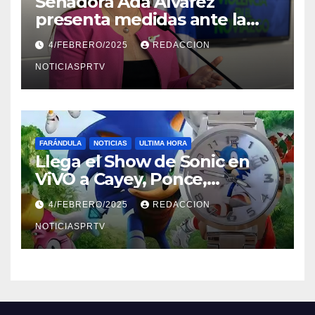
Senadora Ada Álvarez
presenta medidas ante la
violencia en el noviazgo
4/FEBRERO/2025
REDACCION
NOTICIASPRTV
FARÁNDULA
NOTICIAS
ULTIMA HORA
Llega el Show de Sonic en
ViVO a Cayey, Ponce,
Barceloneta y Humacao,
4/FEBRERO/2025
REDACCION
Relojes gratis para el que
compre ahora….
NOTICIASPRTV