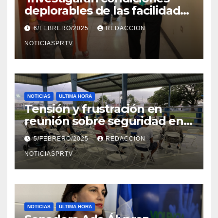
deplorables de las facilidades
el Departamento de la Salud
6/FEBRERO/2025
REDACCION
en Mayagüez
NOTICIASPRTV
NOTICIAS
ULTIMA HORA
Tensión y frustración en
reunión sobre seguridad en
Reparto Metropolitano
5/FEBRERO/2025
REDACCION
NOTICIASPRTV
NOTICIAS
ULTIMA HORA