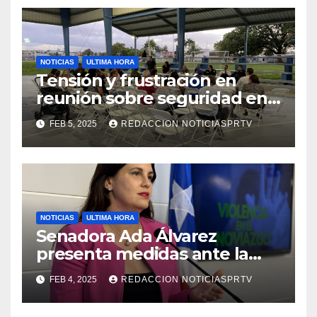
NOTICIAS
ULTIMA HORA
Tensión y frustración en
reunión sobre seguridad en
Reparto Metropolitano
FEB 5, 2025
REDACCION NOTICIASPRTV
NOTICIAS
ULTIMA HORA
Senadora Ada Álvarez
presenta medidas ante la
violencia en el noviazgo
FEB 4, 2025
REDACCION NOTICIASPRTV