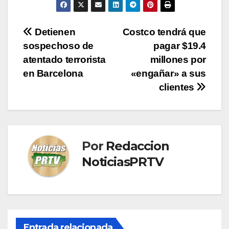
Navegación
Detienen
Costco tendrá que
sospechoso de
pagar $19.4
de
atentado terrorista
millones por
entradas
en Barcelona
«engañar» a sus
clientes
Por
Redaccion
NoticiasPRTV
Entrada relacionada