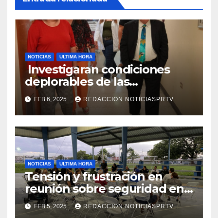
NOTICIAS
ULTIMA HORA
Investigaran condiciones
deplorables de las
facilidades el Departamento
FEB 6, 2025
REDACCION NOTICIASPRTV
de la Salud en Mayagüez
NOTICIAS
ULTIMA HORA
Tensión y frustración en
reunión sobre seguridad en
Reparto Metropolitano
FEB 5, 2025
REDACCION NOTICIASPRTV