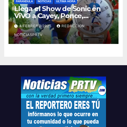
FARÁNDULA
NOTICIAS
ULTIMA HORA
Llega el Show de Sonic en
ViVO a Cayey, Ponce,
Barceloneta y Humacao,
4/FEBRERO/2025
REDACCION
Relojes gratis para el que
compre ahora….
NOTICIASPRTV