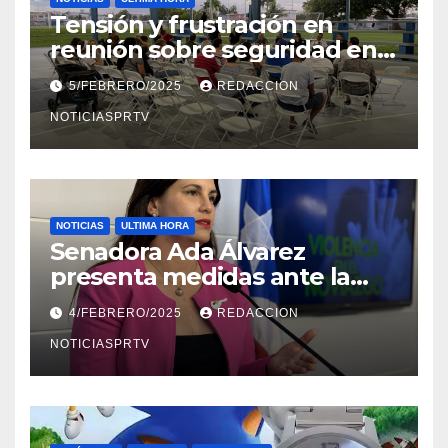
Tensión y frustración en
reunión sobre seguridad en
Reparto Metropolitano
5/FEBRERO/2025
REDACCION
NOTICIASPRTV
NOTICIAS
ULTIMA HORA
Senadora Ada Álvarez
presenta medidas ante la
violencia en el noviazgo
4/FEBRERO/2025
REDACCION
NOTICIASPRTV