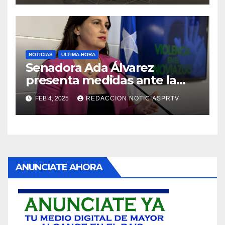
NOTICIAS
ULTIMA HORA
Senadora Ada Álvarez
presenta medidas ante la
violencia en el noviazgo
FEB 4, 2025
REDACCION NOTICIASPRTV
ANUNCIATE AHORA