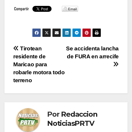
Navegación
Tirotean
Se accidenta lancha
residente de
de FURA en arrecife
de
Maricao para
entradas
robarle motora todo
terreno
Por
Redaccion
NoticiasPRTV