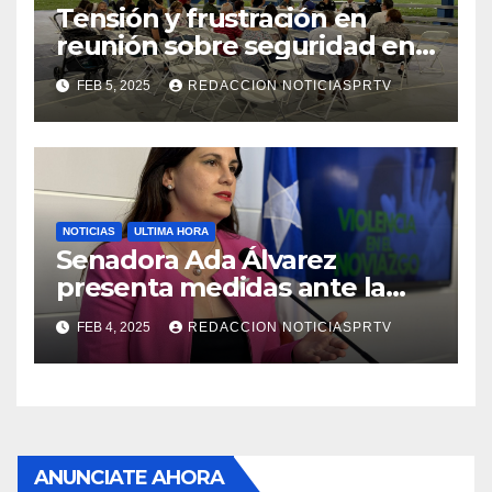
Tensión y frustración en
reunión sobre seguridad en
Reparto Metropolitano
FEB 5, 2025
REDACCION NOTICIASPRTV
NOTICIAS
ULTIMA HORA
Senadora Ada Álvarez
presenta medidas ante la
violencia en el noviazgo
FEB 4, 2025
REDACCION NOTICIASPRTV
ANUNCIATE AHORA