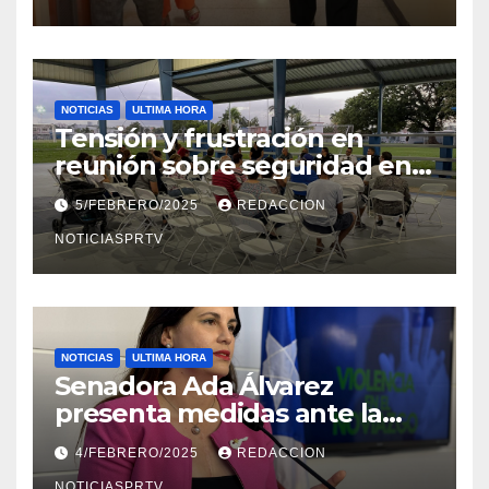
NOTICIAS
ULTIMA HORA
Tensión y frustración en
reunión sobre seguridad en
Reparto Metropolitano
5/FEBRERO/2025
REDACCION
NOTICIASPRTV
NOTICIAS
ULTIMA HORA
Senadora Ada Álvarez
presenta medidas ante la
violencia en el noviazgo
4/FEBRERO/2025
REDACCION
NOTICIASPRTV