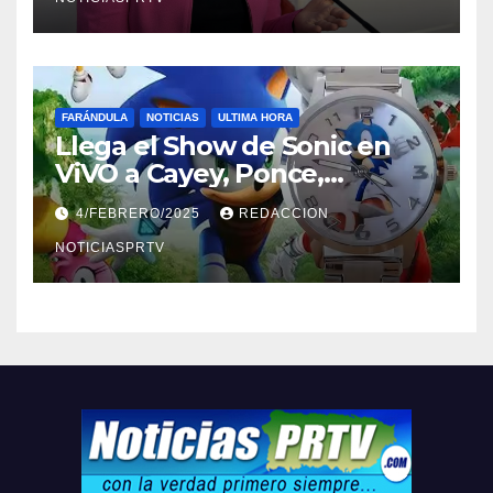
FARÁNDULA
NOTICIAS
ULTIMA HORA
Llega el Show de Sonic en
ViVO a Cayey, Ponce,
Barceloneta y Humacao,
4/FEBRERO/2025
REDACCION
Relojes gratis para el que
compre ahora….
NOTICIASPRTV