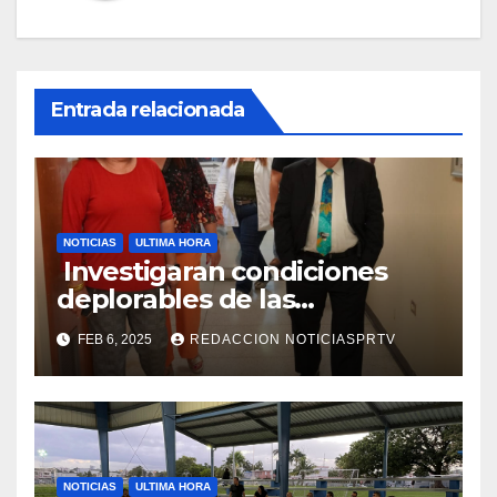
Entrada relacionada
NOTICIAS
ULTIMA HORA
Investigaran condiciones
deplorables de las
facilidades el Departamento
FEB 6, 2025
REDACCION NOTICIASPRTV
de la Salud en Mayagüez
NOTICIAS
ULTIMA HORA