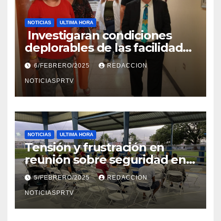
NOTICIAS
ULTIMA HORA
Investigaran condiciones
deplorables de las facilidades
el Departamento de la Salud
6/FEBRERO/2025
REDACCION
en Mayagüez
NOTICIASPRTV
NOTICIAS
ULTIMA HORA
Tensión y frustración en
reunión sobre seguridad en
Reparto Metropolitano
5/FEBRERO/2025
REDACCION
NOTICIASPRTV