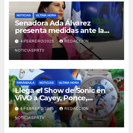
NOTICIAS
ULTIMA HORA
Senadora Ada Álvarez
presenta medidas ante la
violencia en el noviazgo
4/FEBRERO/2025
REDACCION
NOTICIASPRTV
FARÁNDULA
NOTICIAS
ULTIMA HORA
Llega el Show de Sonic en
ViVO a Cayey, Ponce,
Barceloneta y Humacao,
4/FEBRERO/2025
REDACCION
Relojes gratis para el que
compre ahora….
NOTICIASPRTV