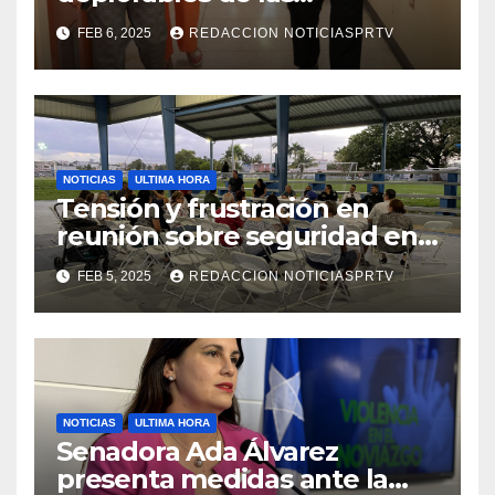
facilidades el Departamento
FEB 6, 2025
REDACCION NOTICIASPRTV
de la Salud en Mayagüez
NOTICIAS
ULTIMA HORA
Tensión y frustración en
reunión sobre seguridad en
Reparto Metropolitano
FEB 5, 2025
REDACCION NOTICIASPRTV
NOTICIAS
ULTIMA HORA
Senadora Ada Álvarez
presenta medidas ante la