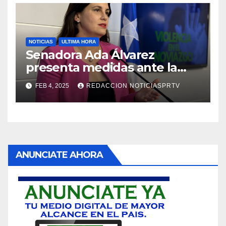
NOTICIAS
ULTIMA HORA
Senadora Ada Álvarez
presenta medidas ante la
violencia en el noviazgo
FEB 4, 2025
REDACCION NOTICIASPRTV
ANUNCIATE AHORA