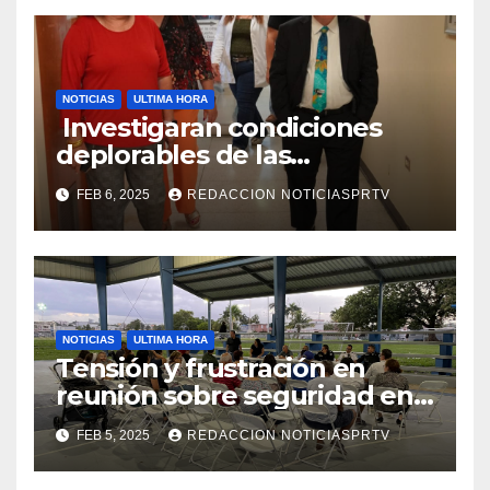
NOTICIAS
ULTIMA HORA
Investigaran condiciones
deplorables de las
facilidades el Departamento
FEB 6, 2025
REDACCION NOTICIASPRTV
de la Salud en Mayagüez
NOTICIAS
ULTIMA HORA
Tensión y frustración en
reunión sobre seguridad en
Reparto Metropolitano
FEB 5, 2025
REDACCION NOTICIASPRTV