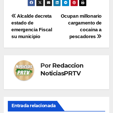
Navegación
Alcalde decreta
Ocupan millonario
estado de
cargamento de
de
emergencia Fiscal
cocaina a
entradas
su municipio
pescadores
Por
Redaccion
NoticiasPRTV
Entrada relacionada