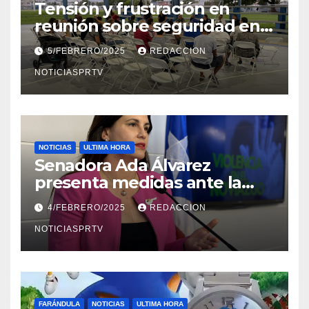
Tensión y frustración en
reunión sobre seguridad en
Reparto Metropolitano
5/FEBRERO/2025
REDACCION
NOTICIASPRTV
NOTICIAS
ULTIMA HORA
Senadora Ada Álvarez
presenta medidas ante la
violencia en el noviazgo
4/FEBRERO/2025
REDACCION
NOTICIASPRTV
FARÁNDULA
NOTICIAS
ULTIMA HORA