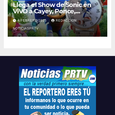
Llega el Show de Sonic en
ViVO a Cayey, Ponce,
Barceloneta y Humacao,
4/FEBRERO/2025
REDACCION
Relojes gratis para el que
compre ahora….
NOTICIASPRTV