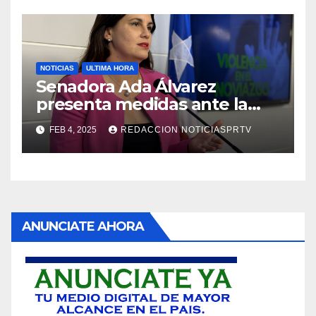
NOTICIAS
ULTIMA HORA
Senadora Ada Álvarez
presenta medidas ante la
violencia en el noviazgo
FEB 4, 2025
REDACCION NOTICIASPRTV
ANUNCIATE AHORA