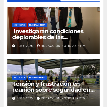
NOTICIAS
ULTIMA HORA
Investigaran condiciones
deplorables de las
facilidades el Departamento
FEB 6, 2025
REDACCION NOTICIASPRTV
de la Salud en Mayagüez
NOTICIAS
ULTIMA HORA
Tensión y frustración en
reunión sobre seguridad en
Reparto Metropolitano
FEB 5, 2025
REDACCION NOTICIASPRTV