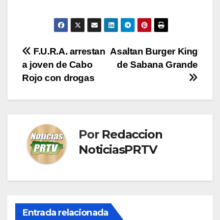
Navegación
F.U.R.A. arrestan
Asaltan Burger King
a joven de Cabo
de Sabana Grande
de
Rojo con drogas
entradas
Por
Redaccion
NoticiasPRTV
Entrada relacionada