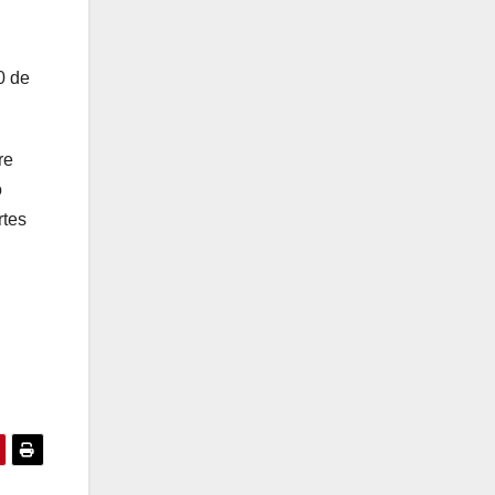
0 de
re
o
rtes