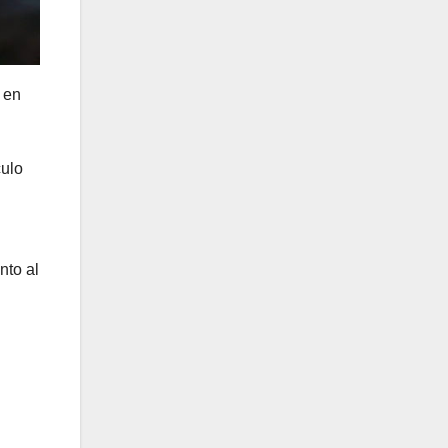
 en
culo
nto al