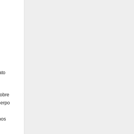
ato
sobre
uerpo
nos