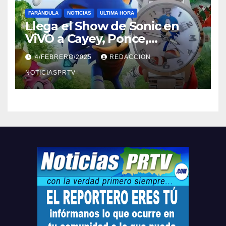
FARÁNDULA
NOTICIAS
ULTIMA HORA
Llega el Show de Sonic en
ViVO a Cayey, Ponce,
Barceloneta y Humacao,
4/FEBRERO/2025
REDACCION
Relojes gratis para el que
compre ahora….
NOTICIASPRTV