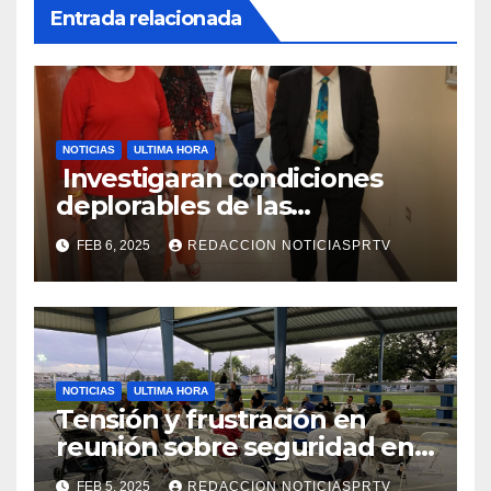
Entrada relacionada
NOTICIAS
ULTIMA HORA
Investigaran condiciones
deplorables de las
facilidades el Departamento
FEB 6, 2025
REDACCION NOTICIASPRTV
de la Salud en Mayagüez
NOTICIAS
ULTIMA HORA
Tensión y frustración en
reunión sobre seguridad en
Reparto Metropolitano
FEB 5, 2025
REDACCION NOTICIASPRTV