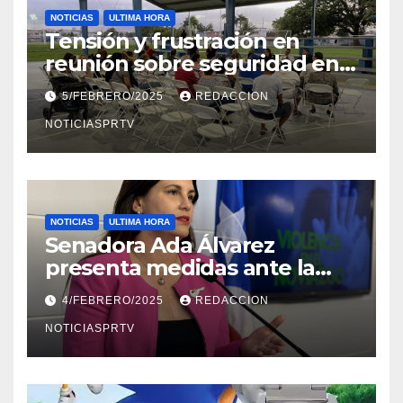
NOTICIAS
ULTIMA HORA
Tensión y frustración en
reunión sobre seguridad en
Reparto Metropolitano
5/FEBRERO/2025
REDACCION
NOTICIASPRTV
NOTICIAS
ULTIMA HORA
Senadora Ada Álvarez
presenta medidas ante la
violencia en el noviazgo
4/FEBRERO/2025
REDACCION
NOTICIASPRTV