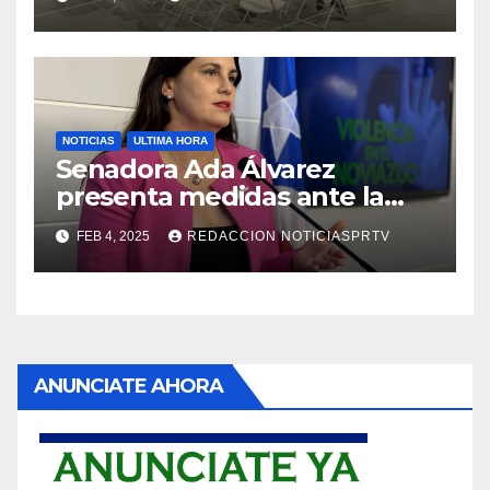
NOTICIAS
ULTIMA HORA
Senadora Ada Álvarez
presenta medidas ante la
violencia en el noviazgo
FEB 4, 2025
REDACCION NOTICIASPRTV
ANUNCIATE AHORA