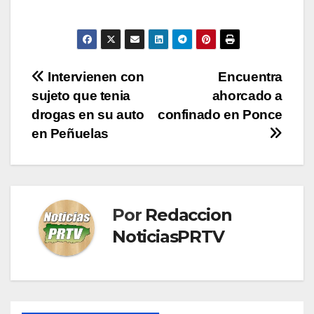
Navegación
Intervienen con
Encuentra
sujeto que tenia
ahorcado a
de
drogas en su auto
confinado en Ponce
entradas
en Peñuelas
Por
Redaccion
NoticiasPRTV