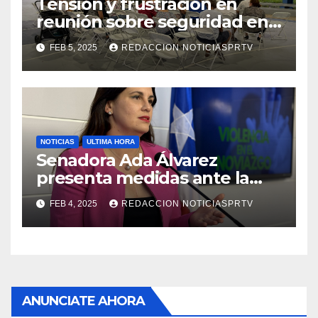
Tensión y frustración en
reunión sobre seguridad en
Reparto Metropolitano
FEB 5, 2025
REDACCION NOTICIASPRTV
NOTICIAS
ULTIMA HORA
Senadora Ada Álvarez
presenta medidas ante la
violencia en el noviazgo
FEB 4, 2025
REDACCION NOTICIASPRTV
ANUNCIATE AHORA