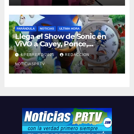
FARÁNDULA
NOTICIAS
ULTIMA HORA
Llega el Show de Sonic en
ViVO a Cayey, Ponce,
Barceloneta y Humacao,
4/FEBRERO/2025
REDACCION
Relojes gratis para el que
compre ahora….
NOTICIASPRTV