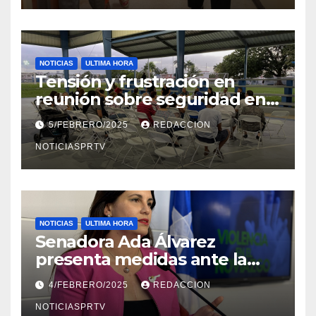
NOTICIAS
ULTIMA HORA
Tensión y frustración en
reunión sobre seguridad en
Reparto Metropolitano
5/FEBRERO/2025
REDACCION
NOTICIASPRTV
NOTICIAS
ULTIMA HORA
Senadora Ada Álvarez
presenta medidas ante la
violencia en el noviazgo
4/FEBRERO/2025
REDACCION
NOTICIASPRTV