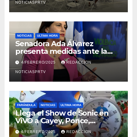
NOTICIASPRTV
NOTICIAS
ULTIMA HORA
Senadora Ada Álvarez
presenta medidas ante la
violencia en el noviazgo
4/FEBRERO/2025
REDACCION
NOTICIASPRTV
FARÁNDULA
NOTICIAS
ULTIMA HORA
Llega el Show de Sonic en
ViVO a Cayey, Ponce,
Barceloneta y Humacao,
4/FEBRERO/2025
REDACCION
Relojes gratis para el que