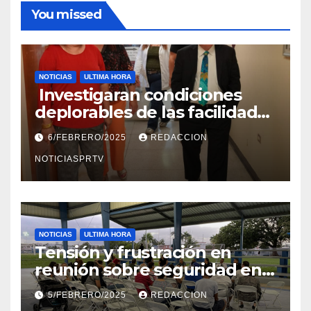
You missed
NOTICIAS
ULTIMA HORA
Investigaran condiciones
deplorables de las facilidades
el Departamento de la Salud
6/FEBRERO/2025
REDACCION
en Mayagüez
NOTICIASPRTV
NOTICIAS
ULTIMA HORA
Tensión y frustración en
reunión sobre seguridad en
Reparto Metropolitano
5/FEBRERO/2025
REDACCION