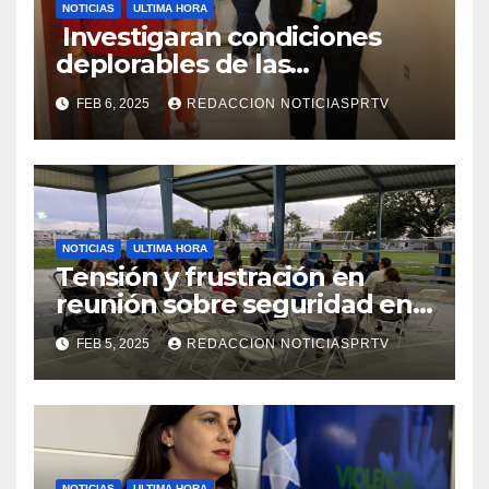
NOTICIAS
ULTIMA HORA
Investigaran condiciones
deplorables de las
facilidades el Departamento
FEB 6, 2025
REDACCION NOTICIASPRTV
de la Salud en Mayagüez
NOTICIAS
ULTIMA HORA
Tensión y frustración en
reunión sobre seguridad en
Reparto Metropolitano
FEB 5, 2025
REDACCION NOTICIASPRTV
NOTICIAS
ULTIMA HORA