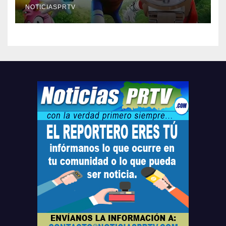
compre ahora….
NOTICIASPRTV