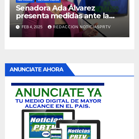
Senadora Ada Álvarez
presenta medidas ante la
violencia en el noviazgo
FEB 4, 2025
REDACCION NOTICIASPRTV
ANUNCIATE AHORA