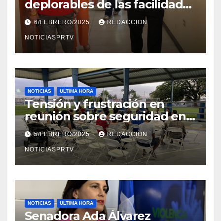
deplorables de las facilidades
el Departamento de la Salud
6/FEBRERO/2025
REDACCION
en Mayagüez
NOTICIASPRTV
NOTICIAS
ULTIMA HORA
Tensión y frustración en
reunión sobre seguridad en
Reparto Metropolitano
5/FEBRERO/2025
REDACCION
NOTICIASPRTV
NOTICIAS
ULTIMA HORA
Senadora Ada Álvarez