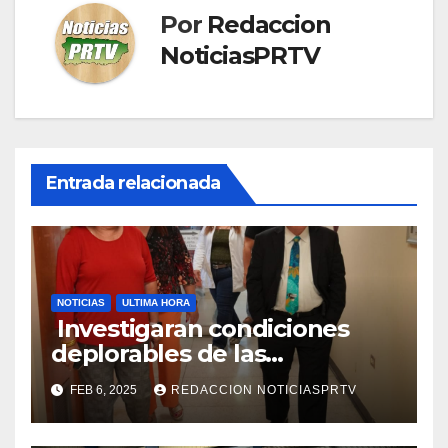
Por
Redaccion
NoticiasPRTV
Entrada relacionada
NOTICIAS
ULTIMA HORA
Investigaran condiciones
deplorables de las
facilidades el Departamento
FEB 6, 2025
REDACCION NOTICIASPRTV
de la Salud en Mayagüez