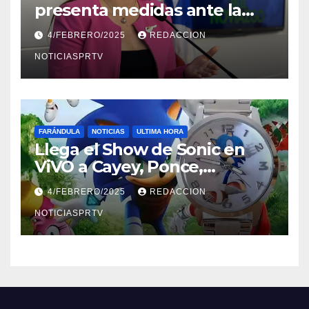
presenta medidas ante la
violencia en el noviazgo
4/FEBRERO/2025
REDACCION
NOTICIASPRTV
FARÁNDULA
NOTICIAS
ULTIMA HORA
Llega el Show de Sonic en
ViVO a Cayey, Ponce,
Barceloneta y Humacao,
4/FEBRERO/2025
REDACCION
Relojes gratis para el que
compre ahora….
NOTICIASPRTV