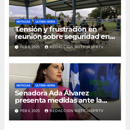
NOTICIAS
ULTIMA HORA
Tensión y frustración en
reunión sobre seguridad en
Reparto Metropolitano
FEB 5, 2025
REDACCION NOTICIASPRTV
NOTICIAS
ULTIMA HORA
Senadora Ada Álvarez
presenta medidas ante la
violencia en el noviazgo
FEB 4, 2025
REDACCION NOTICIASPRTV