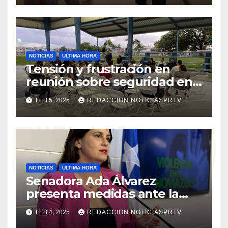
NOTICIAS
ULTIMA HORA
Tensión y frustración en
reunión sobre seguridad en
Reparto Metropolitano
FEB 5, 2025
REDACCION NOTICIASPRTV
NOTICIAS
ULTIMA HORA
Senadora Ada Álvarez
presenta medidas ante la
violencia en el noviazgo
FEB 4, 2025
REDACCION NOTICIASPRTV