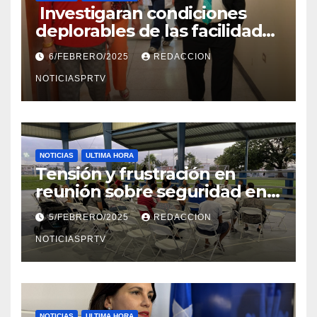
Investigaran condiciones
deplorables de las facilidades
el Departamento de la Salud
6/FEBRERO/2025
REDACCION
en Mayagüez
NOTICIASPRTV
NOTICIAS
ULTIMA HORA
Tensión y frustración en
reunión sobre seguridad en
Reparto Metropolitano
5/FEBRERO/2025
REDACCION
NOTICIASPRTV
NOTICIAS
ULTIMA HORA