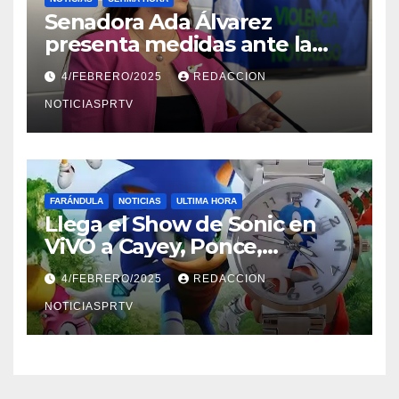
Senadora Ada Álvarez
presenta medidas ante la
violencia en el noviazgo
4/FEBRERO/2025
REDACCION
NOTICIASPRTV
FARÁNDULA
NOTICIAS
ULTIMA HORA
Llega el Show de Sonic en
ViVO a Cayey, Ponce,
Barceloneta y Humacao,
4/FEBRERO/2025
REDACCION
Relojes gratis para el que
compre ahora….
NOTICIASPRTV