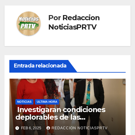
Por
Redaccion
NoticiasPRTV
Entrada relacionada
NOTICIAS
ULTIMA HORA
Investigaran condiciones
deplorables de las
facilidades el Departamento
FEB 6, 2025
REDACCION NOTICIASPRTV
de la Salud en Mayagüez