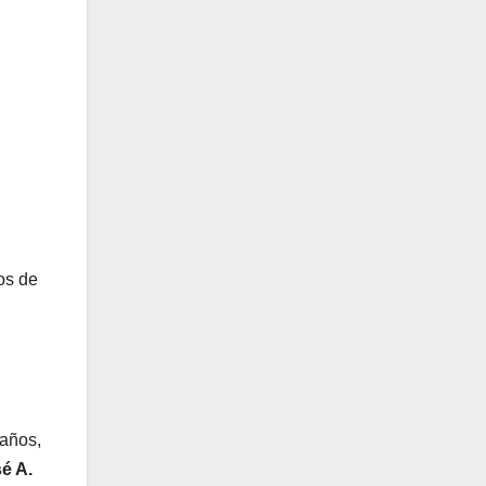
os de
años,
é A.