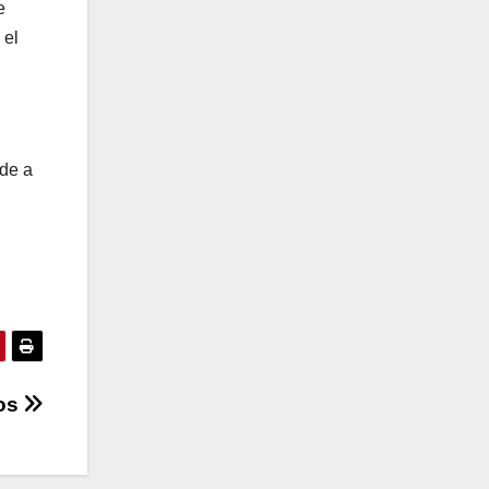
e
 el
ude a
ios