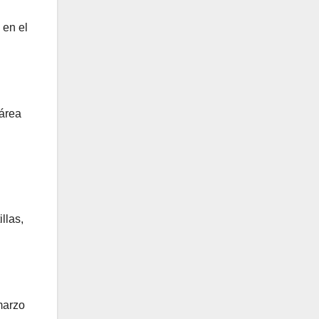
 en el
área
llas,
marzo