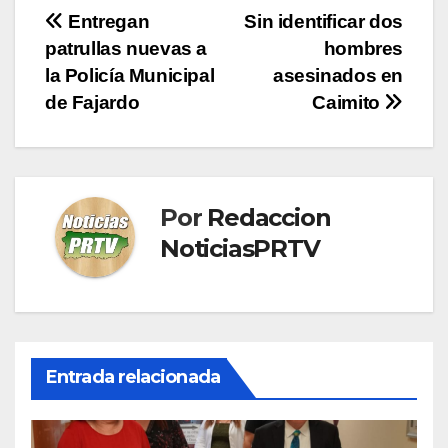
Navegación
Entregan
Sin identificar dos
patrullas nuevas a
hombres
de
la Policía Municipal
asesinados en
entradas
de Fajardo
Caimito
Por
Redaccion
NoticiasPRTV
Entrada relacionada