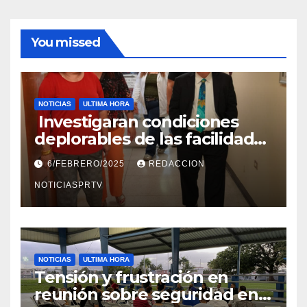
You missed
NOTICIAS
ULTIMA HORA
Investigaran condiciones
deplorables de las facilidades
el Departamento de la Salud
6/FEBRERO/2025
REDACCION
en Mayagüez
NOTICIASPRTV
NOTICIAS
ULTIMA HORA
Tensión y frustración en
reunión sobre seguridad en