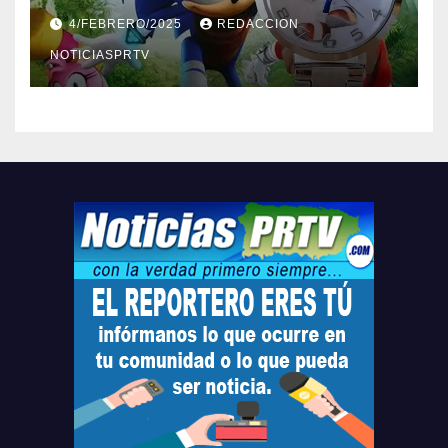
Barceloneta y Humacao,
4/FEBRERO/2025
REDACCION
Relojes gratis para el que
compre ahora….
NOTICIASPRTV