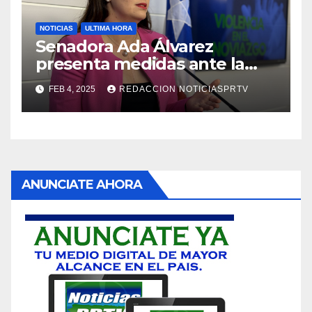
NOTICIAS
ULTIMA HORA
Senadora Ada Álvarez
presenta medidas ante la
violencia en el noviazgo
FEB 4, 2025
REDACCION NOTICIASPRTV
ANUNCIATE AHORA