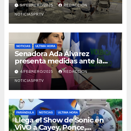
Reparto Metropolitano
5/FEBRERO/2025
REDACCION
NOTICIASPRTV
NOTICIAS
ULTIMA HORA
Senadora Ada Álvarez
presenta medidas ante la
violencia en el noviazgo
4/FEBRERO/2025
REDACCION
NOTICIASPRTV
FARÁNDULA
NOTICIAS
ULTIMA HORA
Llega el Show de Sonic en
ViVO a Cayey, Ponce,