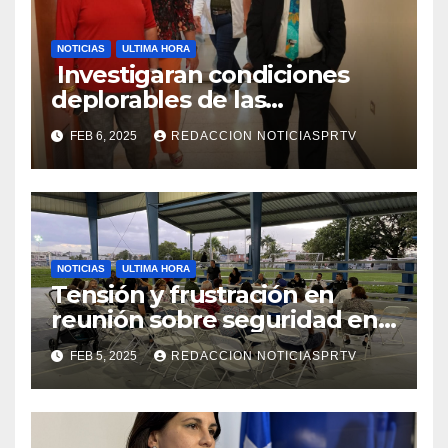
NOTICIAS
ULTIMA HORA
Investigaran condiciones
deplorables de las
facilidades el Departamento
FEB 6, 2025
REDACCION NOTICIASPRTV
de la Salud en Mayagüez
NOTICIAS
ULTIMA HORA
Tensión y frustración en
reunión sobre seguridad en
Reparto Metropolitano
FEB 5, 2025
REDACCION NOTICIASPRTV