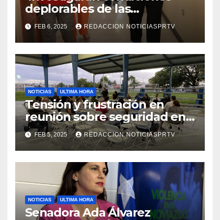
deplorables de las
facilidades el Departamento
FEB 6, 2025
REDACCION NOTICIASPRTV
de la Salud en Mayagüez
NOTICIAS
ULTIMA HORA
Tensión y frustración en
reunión sobre seguridad en
Reparto Metropolitano
FEB 5, 2025
REDACCION NOTICIASPRTV
NOTICIAS
ULTIMA HORA
Senadora Ada Álvarez