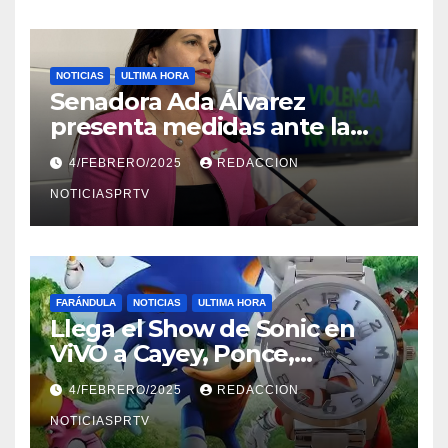
NOTICIAS
ULTIMA HORA
Senadora Ada Álvarez
presenta medidas ante la
violencia en el noviazgo
4/FEBRERO/2025
REDACCION
NOTICIASPRTV
FARÁNDULA
NOTICIAS
ULTIMA HORA
Llega el Show de Sonic en
ViVO a Cayey, Ponce,
Barceloneta y Humacao,
4/FEBRERO/2025
REDACCION
Relojes gratis para el que
compre ahora….
NOTICIASPRTV