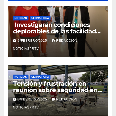
NOTICIAS
ULTIMA HORA
Investigaran condiciones
deplorables de las facilidades
el Departamento de la Salud
6/FEBRERO/2025
REDACCION
en Mayagüez
NOTICIASPRTV
NOTICIAS
ULTIMA HORA
Tensión y frustración en
reunión sobre seguridad en
Reparto Metropolitano
5/FEBRERO/2025
REDACCION
NOTICIASPRTV