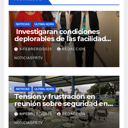
NOTICIAS
ULTIMA HORA
Investigaran condiciones
deplorables de las facilidades
el Departamento de la Salud
6/FEBRERO/2025
REDACCION
en Mayagüez
NOTICIASPRTV
NOTICIAS
ULTIMA HORA
Tensión y frustración en
reunión sobre seguridad en
Reparto Metropolitano
5/FEBRERO/2025
REDACCION
NOTICIASPRTV