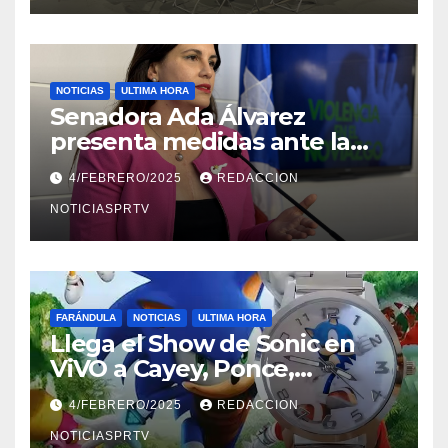
NOTICIAS
ULTIMA HORA
Senadora Ada Álvarez
presenta medidas ante la
violencia en el noviazgo
4/FEBRERO/2025
REDACCION
NOTICIASPRTV
FARÁNDULA
NOTICIAS
ULTIMA HORA
Llega el Show de Sonic en
ViVO a Cayey, Ponce,
Barceloneta y Humacao,
4/FEBRERO/2025
REDACCION
Relojes gratis para el que
compre ahora….
NOTICIASPRTV