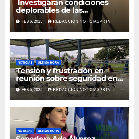
Investigaran condiciones
deplorables de las
facilidades el Departamento
FEB 6, 2025
REDACCION NOTICIASPRTV
de la Salud en Mayagüez
NOTICIAS
ULTIMA HORA
Tensión y frustración en
reunión sobre seguridad en
Reparto Metropolitano
FEB 5, 2025
REDACCION NOTICIASPRTV
NOTICIAS
ULTIMA HORA
Senadora Ada Álvarez