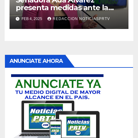
presenta medidas ante la
violencia en el noviazgo
FEB 4, 2025
REDACCION NOTICIASPRTV
ANUNCIATE AHORA