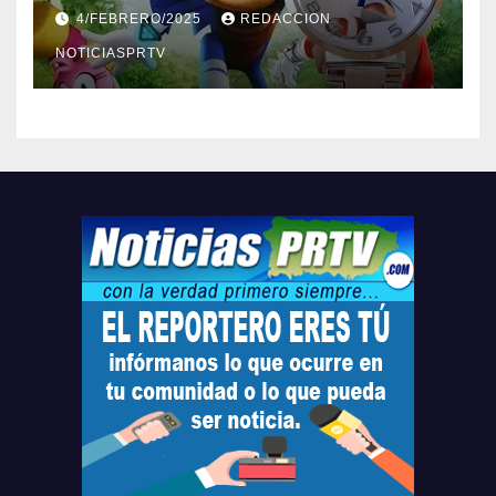
Barceloneta y Humacao,
4/FEBRERO/2025
REDACCION
Relojes gratis para el que
compre ahora….
NOTICIASPRTV