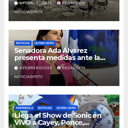
5/FEBRERO/2025
REDACCION
NOTICIASPRTV
NOTICIAS
ULTIMA HORA
Senadora Ada Álvarez
presenta medidas ante la
violencia en el noviazgo
4/FEBRERO/2025
REDACCION
NOTICIASPRTV
FARÁNDULA
NOTICIAS
ULTIMA HORA
Llega el Show de Sonic en
ViVO a Cayey, Ponce,