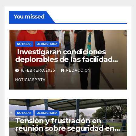
You missed
NOTICIAS
ULTIMA HORA
Investigaran condiciones
deplorables de las facilidades
el Departamento de la Salud
6/FEBRERO/2025
REDACCION
en Mayagüez
NOTICIASPRTV
NOTICIAS
ULTIMA HORA
Tensión y frustración en
reunión sobre seguridad en
Reparto Metropolitano