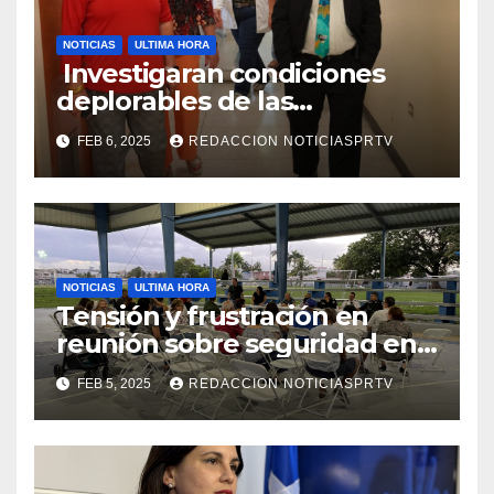
NOTICIAS
ULTIMA HORA
Investigaran condiciones
deplorables de las
facilidades el Departamento
FEB 6, 2025
REDACCION NOTICIASPRTV
de la Salud en Mayagüez
NOTICIAS
ULTIMA HORA
Tensión y frustración en
reunión sobre seguridad en
Reparto Metropolitano
FEB 5, 2025
REDACCION NOTICIASPRTV