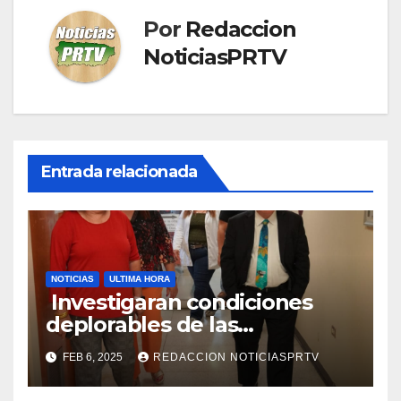
Por
Redaccion
NoticiasPRTV
Entrada relacionada
NOTICIAS
ULTIMA HORA
Investigaran condiciones
deplorables de las
facilidades el Departamento
FEB 6, 2025
REDACCION NOTICIASPRTV
de la Salud en Mayagüez