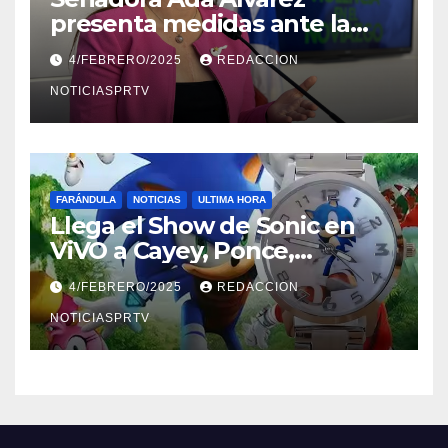
presenta medidas ante la
violencia en el noviazgo
4/FEBRERO/2025
REDACCION
NOTICIASPRTV
FARÁNDULA
NOTICIAS
ULTIMA HORA
Llega el Show de Sonic en
ViVO a Cayey, Ponce,
Barceloneta y Humacao,
4/FEBRERO/2025
REDACCION
Relojes gratis para el que
compre ahora….
NOTICIASPRTV