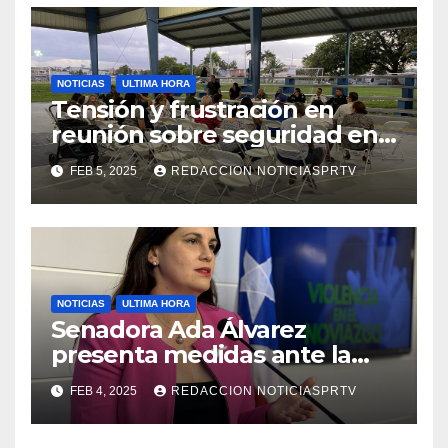
NOTICIAS
ULTIMA HORA
Tensión y frustración en
reunión sobre seguridad en
Reparto Metropolitano
FEB 5, 2025
REDACCION NOTICIASPRTV
NOTICIAS
ULTIMA HORA
Senadora Ada Álvarez
presenta medidas ante la
violencia en el noviazgo
FEB 4, 2025
REDACCION NOTICIASPRTV