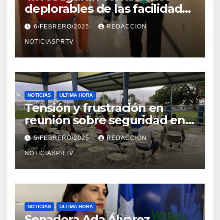
deplorables de las facilidades
el Departamento de la Salud
6/FEBRERO/2025
REDACCION
en Mayagüez
NOTICIASPRTV
NOTICIAS
ULTIMA HORA
Tensión y frustración en
reunión sobre seguridad en
Reparto Metropolitano
5/FEBRERO/2025
REDACCION
NOTICIASPRTV
NOTICIAS
ULTIMA HORA
Senadora Ada Álvarez