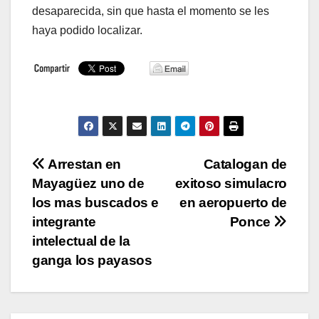
desaparecida, sin que hasta el momento se les
haya podido localizar.
Navegación
Arrestan en
Catalogan de
Mayagüez uno de
exitoso simulacro
de
los mas buscados e
en aeropuerto de
entradas
integrante
Ponce
intelectual de la
ganga los payasos