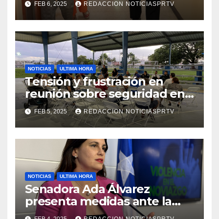
FEB 6, 2025
REDACCION NOTICIASPRTV
de la Salud en Mayagüez
NOTICIAS
ULTIMA HORA
Tensión y frustración en
reunión sobre seguridad en
Reparto Metropolitano
FEB 5, 2025
REDACCION NOTICIASPRTV
NOTICIAS
ULTIMA HORA
Senadora Ada Álvarez
presenta medidas ante la
violencia en el noviazgo