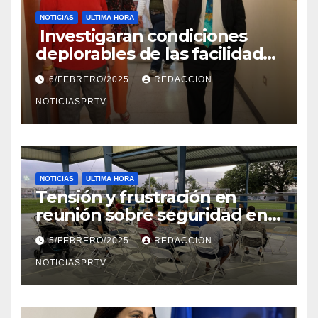
NOTICIAS
ULTIMA HORA
Investigaran condiciones
deplorables de las facilidades
el Departamento de la Salud
6/FEBRERO/2025
REDACCION
en Mayagüez
NOTICIASPRTV
NOTICIAS
ULTIMA HORA
Tensión y frustración en
reunión sobre seguridad en
Reparto Metropolitano
5/FEBRERO/2025
REDACCION
NOTICIASPRTV