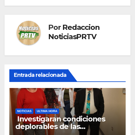
Por
Redaccion
NoticiasPRTV
Entrada relacionada
NOTICIAS
ULTIMA HORA
Investigaran condiciones
deplorables de las
facilidades el Departamento