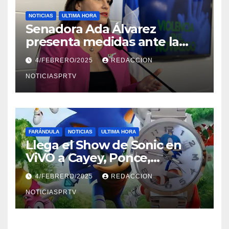
NOTICIAS
ULTIMA HORA
Senadora Ada Álvarez
presenta medidas ante la
violencia en el noviazgo
4/FEBRERO/2025
REDACCION
NOTICIASPRTV
FARÁNDULA
NOTICIAS
ULTIMA HORA
Llega el Show de Sonic en
ViVO a Cayey, Ponce,
Barceloneta y Humacao,
4/FEBRERO/2025
REDACCION
Relojes gratis para el que
compre ahora….
NOTICIASPRTV