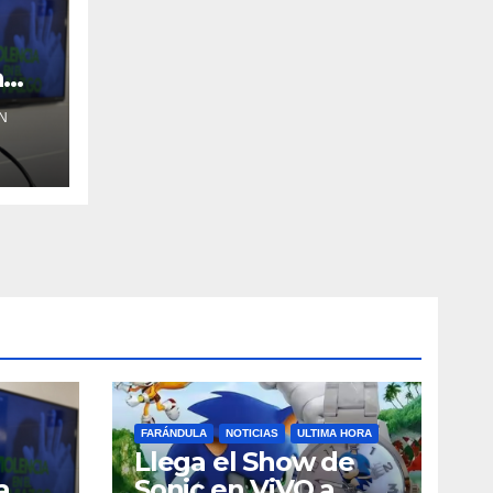
a
N
FARÁNDULA
NOTICIAS
ULTIMA HORA
Llega el Show de
a
Sonic en ViVO a