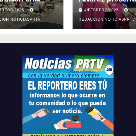
ión sobre
medidas ante la
EBRERO/2025
4/FEBRERO/2025
ridad en
violencia en el
arto
ION NOTICIASPRTV
noviazgo
REDACCION NOTICIASPRTV
opolitano