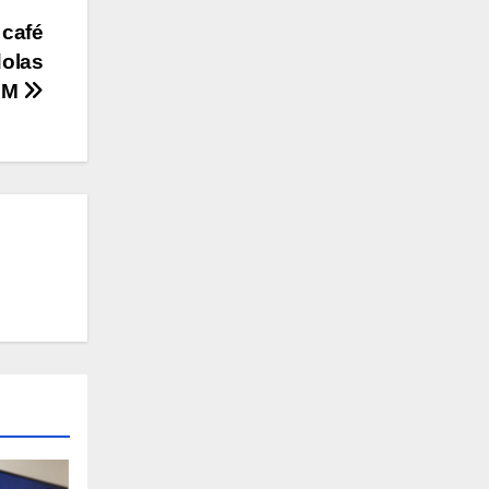
 café
dolas
LMM