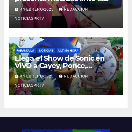
violencia en el noviazgo
4/FEBRERO/2025
REDACCION
NOTICIASPRTV
FARÁNDULA
NOTICIAS
ULTIMA HORA
Llega el Show de Sonic en
ViVO a Cayey, Ponce,
Barceloneta y Humacao,
4/FEBRERO/2025
REDACCION
Relojes gratis para el que
compre ahora….
NOTICIASPRTV