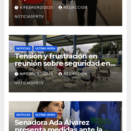
el Departamento de la Salud
6/FEBRERO/2025
REDACCION
en Mayagüez
NOTICIASPRTV
NOTICIAS
ULTIMA HORA
Tensión y frustración en
reunión sobre seguridad en
Reparto Metropolitano
5/FEBRERO/2025
REDACCION
NOTICIASPRTV
NOTICIAS
ULTIMA HORA
Senadora Ada Álvarez
presenta medidas ante la