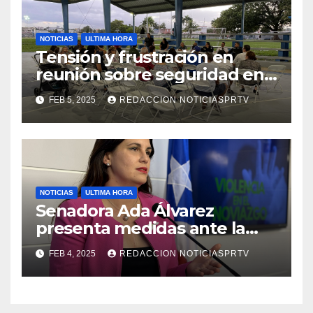
NOTICIAS
ULTIMA HORA
Tensión y frustración en
reunión sobre seguridad en
Reparto Metropolitano
FEB 5, 2025
REDACCION NOTICIASPRTV
NOTICIAS
ULTIMA HORA
Senadora Ada Álvarez
presenta medidas ante la
violencia en el noviazgo
FEB 4, 2025
REDACCION NOTICIASPRTV