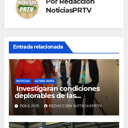
Por
Redaccion
NoticiasPRTV
Entrada relacionada
NOTICIAS
ULTIMA HORA
Investigaran condiciones
deplorables de las
facilidades el Departamento
FEB 6, 2025
REDACCION NOTICIASPRTV
de la Salud en Mayagüez