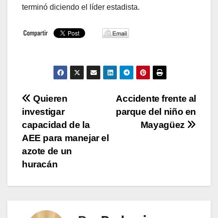
terminó diciendo el líder estadista.
Navegación
Quieren
Accidente frente al
investigar
parque del niño en
de
capacidad de la
Mayagüez
entradas
AEE para manejar el
azote de un
huracán