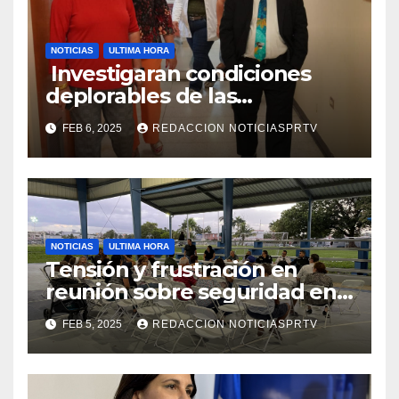
NOTICIAS
ULTIMA HORA
Investigaran condiciones
deplorables de las
facilidades el Departamento
FEB 6, 2025
REDACCION NOTICIASPRTV
de la Salud en Mayagüez
NOTICIAS
ULTIMA HORA
Tensión y frustración en
reunión sobre seguridad en
Reparto Metropolitano
FEB 5, 2025
REDACCION NOTICIASPRTV