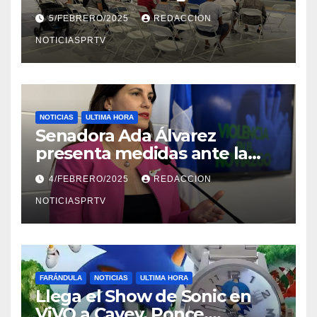
Reparto Metropolitano
5/FEBRERO/2025
REDACCION
NOTICIASPRTV
NOTICIAS
ULTIMA HORA
Senadora Ada Álvarez
presenta medidas ante la
violencia en el noviazgo
4/FEBRERO/2025
REDACCION
NOTICIASPRTV
FARÁNDULA
NOTICIAS
ULTIMA HORA
Llega el Show de Sonic en
ViVO a Cayey, Ponce,