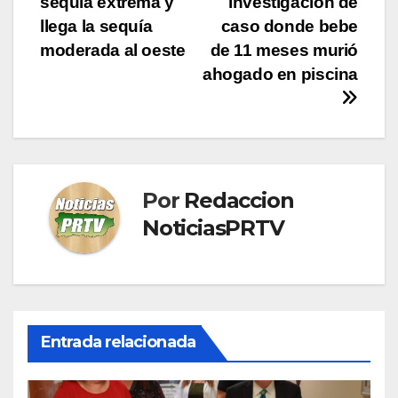
sequía extrema y
investigación de
entradas
llega la sequía
caso donde bebe
moderada al oeste
de 11 meses murió
ahogado en piscina
Por
Redaccion
NoticiasPRTV
Entrada relacionada