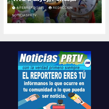
Barceloneta y Humacao,
4/FEBRERO/2025
REDACCION
Relojes gratis para el que
compre ahora….
NOTICIASPRTV