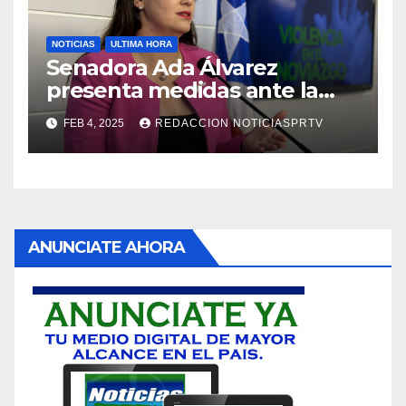
NOTICIAS
ULTIMA HORA
Senadora Ada Álvarez
presenta medidas ante la
violencia en el noviazgo
FEB 4, 2025
REDACCION NOTICIASPRTV
ANUNCIATE AHORA