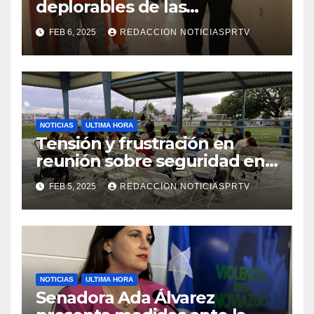
deplorables de las
facilidades el Departamento
FEB 6, 2025
REDACCION NOTICIASPRTV
de la Salud en Mayagüez
NOTICIAS
ULTIMA HORA
Tensión y frustración en
reunión sobre seguridad en
Reparto Metropolitano
FEB 5, 2025
REDACCION NOTICIASPRTV
NOTICIAS
ULTIMA HORA
Senadora Ada Álvarez