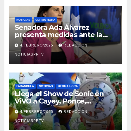
NOTICIAS
ULTIMA HORA
Senadora Ada Álvarez
presenta medidas ante la
violencia en el noviazgo
4/FEBRERO/2025
REDACCION
NOTICIASPRTV
FARÁNDULA
NOTICIAS
ULTIMA HORA
Llega el Show de Sonic en
ViVO a Cayey, Ponce,
Barceloneta y Humacao,
4/FEBRERO/2025
REDACCION
Relojes gratis para el que
compre ahora….
NOTICIASPRTV