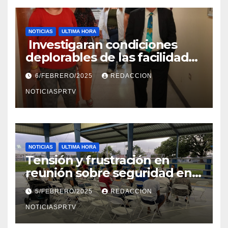
NOTICIAS
ULTIMA HORA
Investigaran condiciones
deplorables de las facilidades
el Departamento de la Salud
6/FEBRERO/2025
REDACCION
en Mayagüez
NOTICIASPRTV
NOTICIAS
ULTIMA HORA
Tensión y frustración en
reunión sobre seguridad en
Reparto Metropolitano
5/FEBRERO/2025
REDACCION
NOTICIASPRTV