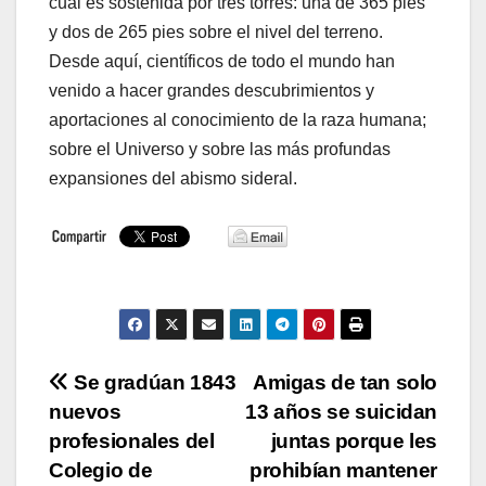
cual es sostenida por tres torres: una de 365 pies
y dos de 265 pies sobre el nivel del terreno.
Desde aquí, científicos de todo el mundo han
venido a hacer grandes descubrimientos y
aportaciones al conocimiento de la raza humana;
sobre el Universo y sobre las más profundas
expansiones del abismo sideral.
Navegación
Se gradúan 1843
Amigas de tan solo
nuevos
13 años se suicidan
de
profesionales del
juntas porque les
entradas
Colegio de
prohibían mantener