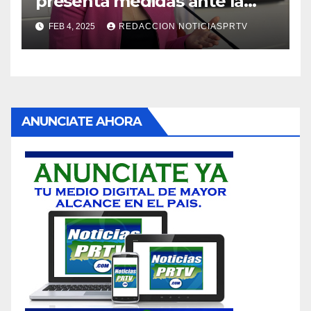
presenta medidas ante la
violencia en el noviazgo
FEB 4, 2025
REDACCION NOTICIASPRTV
ANUNCIATE AHORA