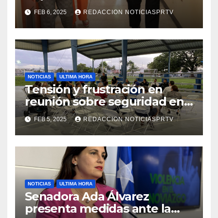
facilidades el Departamento
FEB 6, 2025
REDACCION NOTICIASPRTV
de la Salud en Mayagüez
NOTICIAS
ULTIMA HORA
Tensión y frustración en
reunión sobre seguridad en
Reparto Metropolitano
FEB 5, 2025
REDACCION NOTICIASPRTV
NOTICIAS
ULTIMA HORA
Senadora Ada Álvarez
presenta medidas ante la