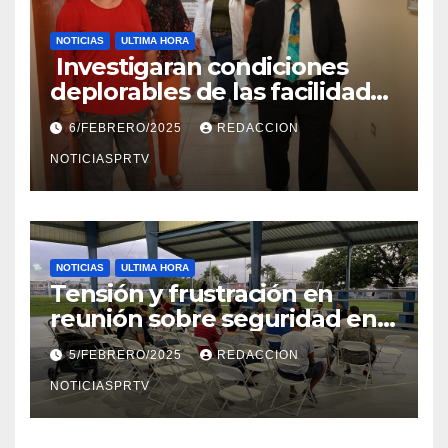
NOTICIAS
ULTIMA HORA
Investigaran condiciones
deplorables de las facilidades
el Departamento de la Salud
6/FEBRERO/2025
REDACCION
en Mayagüez
NOTICIASPRTV
NOTICIAS
ULTIMA HORA
Tensión y frustración en
reunión sobre seguridad en
Reparto Metropolitano
5/FEBRERO/2025
REDACCION
NOTICIASPRTV