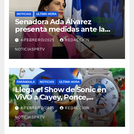
NOTICIAS
ULTIMA HORA
Senadora Ada Álvarez
presenta medidas ante la
violencia en el noviazgo
4/FEBRERO/2025
REDACCION
NOTICIASPRTV
FARÁNDULA
NOTICIAS
ULTIMA HORA
Llega el Show de Sonic en
ViVO a Cayey, Ponce,
Barceloneta y Humacao,
4/FEBRERO/2025
REDACCION
Relojes gratis para el que
compre ahora….
NOTICIASPRTV