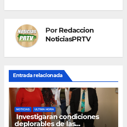
de
entradas
Por
Redaccion
NoticiasPRTV
Entrada relacionada
NOTICIAS
ULTIMA HORA
Investigaran condiciones
deplorables de las