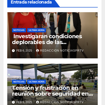
Entrada relacionada
NOTICIAS
ULTIMA HORA
Investigaran condiciones
deplorables de las
facilidades el Departamento
FEB 6, 2025
REDACCION NOTICIASPRTV
de la Salud en Mayagüez
NOTICIAS
ULTIMA HORA
Tensión y frustración en
reunión sobre seguridad en
Reparto Metropolitano
FEB 5, 2025
REDACCION NOTICIASPRTV