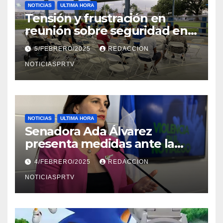
NOTICIAS
ULTIMA HORA
Tensión y frustración en
reunión sobre seguridad en
Reparto Metropolitano
5/FEBRERO/2025
REDACCION
NOTICIASPRTV
NOTICIAS
ULTIMA HORA
Senadora Ada Álvarez
presenta medidas ante la
violencia en el noviazgo
4/FEBRERO/2025
REDACCION
NOTICIASPRTV