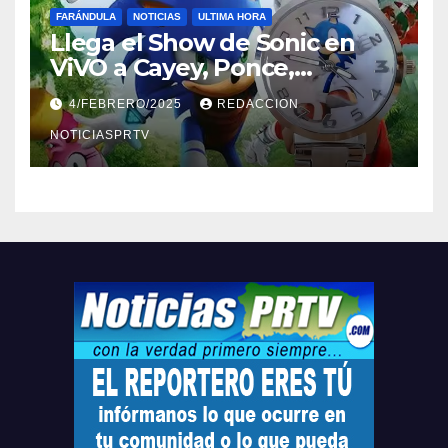
FARÁNDULA
NOTICIAS
ULTIMA HORA
Llega el Show de Sonic en
ViVO a Cayey, Ponce,
Barceloneta y Humacao,
4/FEBRERO/2025
REDACCION
Relojes gratis para el que
compre ahora….
NOTICIASPRTV