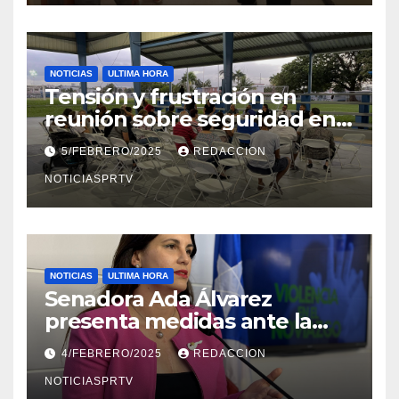
NOTICIAS
ULTIMA HORA
Tensión y frustración en
reunión sobre seguridad en
Reparto Metropolitano
5/FEBRERO/2025
REDACCION
NOTICIASPRTV
NOTICIAS
ULTIMA HORA
Senadora Ada Álvarez
presenta medidas ante la
violencia en el noviazgo
4/FEBRERO/2025
REDACCION
NOTICIASPRTV