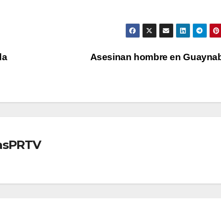
da
Asesinan hombre en Guayna
iasPRTV