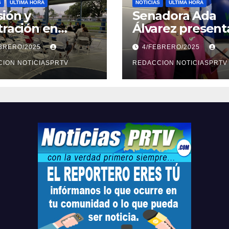
S
ULTIMA HORA
NOTICIAS
ULTIMA HORA
ión y
Senadora Ada
tración en
Álvarez present
ión sobre
medidas ante la
EBRERO/2025
4/FEBRERO/2025
ridad en
violencia en el
arto
ION NOTICIASPRTV
noviazgo
REDACCION NOTICIASPRTV
opolitano