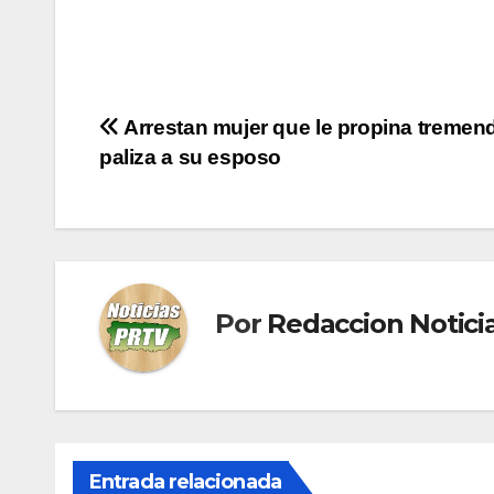
Navegación
Arrestan mujer que le propina tremen
paliza a su esposo
de
entradas
Por
Redaccion Notic
Entrada relacionada