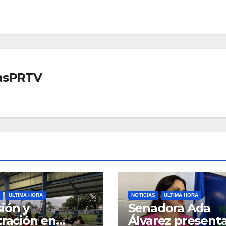
iasPRTV
ULTIMA HORA
NOTICIAS
ULTIMA HORA
ión y
Senadora Ada
tración en
Álvarez present