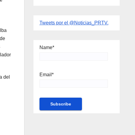
Tweets por el @Noticias_PRTV.
elba
 de
s
Name*
lador
Email*
a del