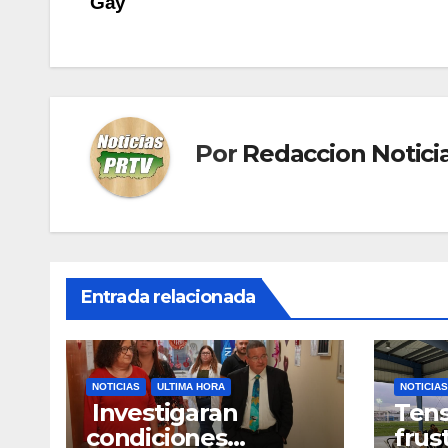
Gay
de
entradas
Por
Redaccion Notic
Entrada relacionada
NOTICIAS
ULTIMA HORA
NOTICIAS
Investigaran
Tens
condiciones
frus