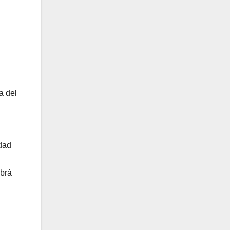
a del
idad
abrá