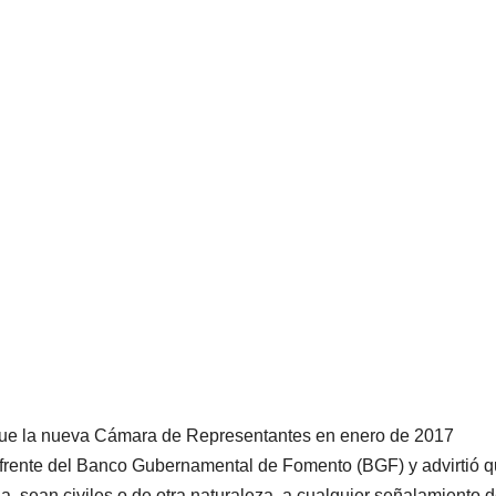
 que la nueva Cámara de Representantes en enero de 2017
l frente del Banco Gubernamental de Fomento (BGF) y advirtió 
, sean civiles o de otra naturaleza, a cualquier señalamiento 