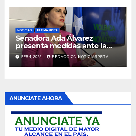
NOTICIAS
ULTIMA HORA
Senadora Ada Álvarez
presenta medidas ante la
violencia en el noviazgo
FEB 4, 2025
REDACCION NOTICIASPRTV
ANUNCIATE AHORA