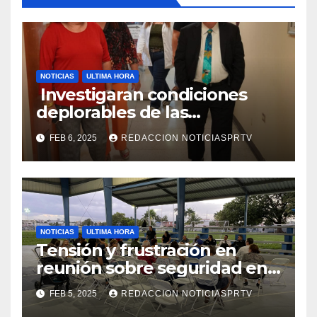
NOTICIAS
ULTIMA HORA
Investigaran condiciones
deplorables de las
facilidades el Departamento
FEB 6, 2025
REDACCION NOTICIASPRTV
de la Salud en Mayagüez
NOTICIAS
ULTIMA HORA
Tensión y frustración en
reunión sobre seguridad en
Reparto Metropolitano
FEB 5, 2025
REDACCION NOTICIASPRTV