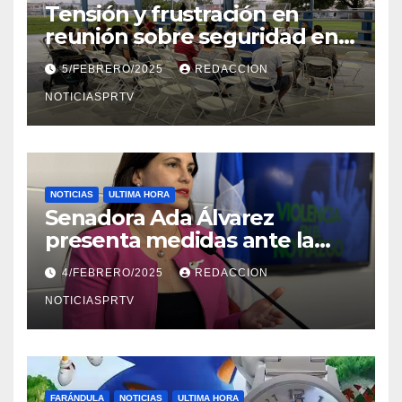
Tensión y frustración en
reunión sobre seguridad en
Reparto Metropolitano
5/FEBRERO/2025
REDACCION
NOTICIASPRTV
NOTICIAS
ULTIMA HORA
Senadora Ada Álvarez
presenta medidas ante la
violencia en el noviazgo
4/FEBRERO/2025
REDACCION
NOTICIASPRTV
FARÁNDULA
NOTICIAS
ULTIMA HORA