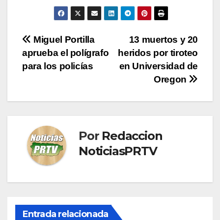
Navegación
Miguel Portilla
13 muertos y 20
aprueba el polígrafo
heridos por tiroteo
de
para los policías
en Universidad de
entradas
Oregon
Por
Redaccion
NoticiasPRTV
Entrada relacionada