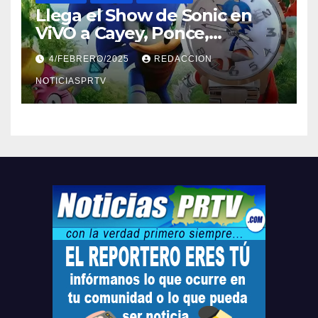
Llega el Show de Sonic en
ViVO a Cayey, Ponce,
Barceloneta y Humacao,
4/FEBRERO/2025
REDACCION
Relojes gratis para el que
compre ahora….
NOTICIASPRTV