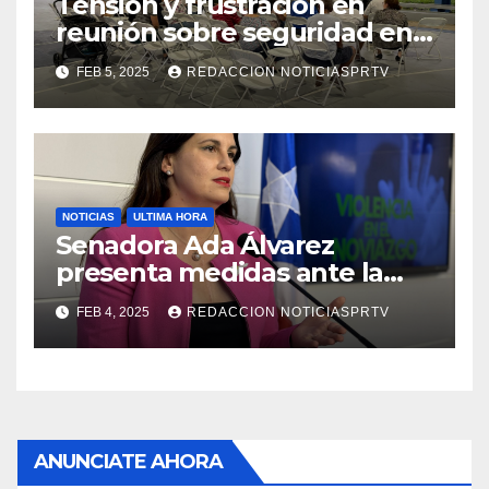
Tensión y frustración en
reunión sobre seguridad en
Reparto Metropolitano
FEB 5, 2025
REDACCION NOTICIASPRTV
NOTICIAS
ULTIMA HORA
Senadora Ada Álvarez
presenta medidas ante la
violencia en el noviazgo
FEB 4, 2025
REDACCION NOTICIASPRTV
ANUNCIATE AHORA