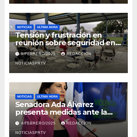
NOTICIAS
ULTIMA HORA
Tensión y frustración en
reunión sobre seguridad en
Reparto Metropolitano
5/FEBRERO/2025
REDACCION
NOTICIASPRTV
NOTICIAS
ULTIMA HORA
Senadora Ada Álvarez
presenta medidas ante la
violencia en el noviazgo
4/FEBRERO/2025
REDACCION
NOTICIASPRTV