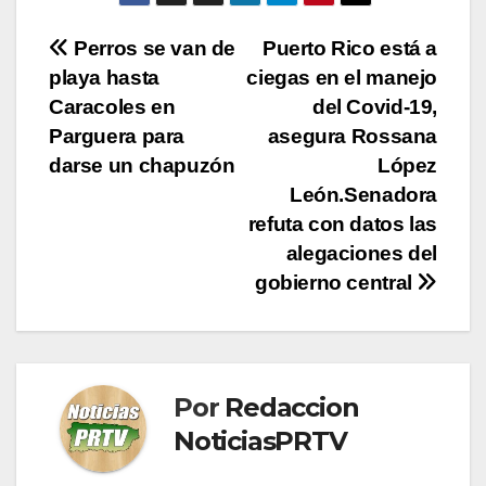
Navegación
Perros se van de
Puerto Rico está a
playa hasta
ciegas en el manejo
de
Caracoles en
del Covid-19,
entradas
Parguera para
asegura Rossana
darse un chapuzón
López
León.Senadora
refuta con datos las
alegaciones del
gobierno central
Por
Redaccion
NoticiasPRTV