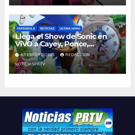
FARÁNDULA
NOTICIAS
ULTIMA HORA
Llega el Show de Sonic en
ViVO a Cayey, Ponce,
Barceloneta y Humacao,
4/FEBRERO/2025
REDACCION
Relojes gratis para el que
compre ahora….
NOTICIASPRTV