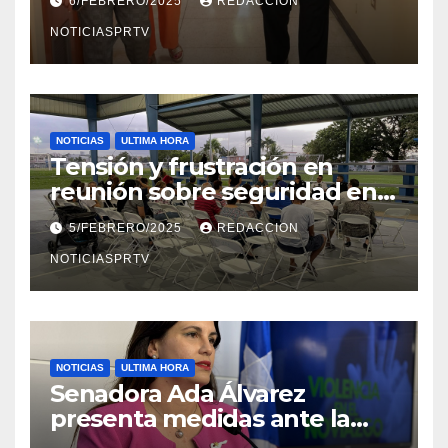
6/FEBRERO/2025
REDACCION
en Mayagüez
NOTICIASPRTV
NOTICIAS
ULTIMA HORA
Tensión y frustración en
reunión sobre seguridad en
Reparto Metropolitano
5/FEBRERO/2025
REDACCION
NOTICIASPRTV
NOTICIAS
ULTIMA HORA
Senadora Ada Álvarez
presenta medidas ante la
violencia en el noviazgo