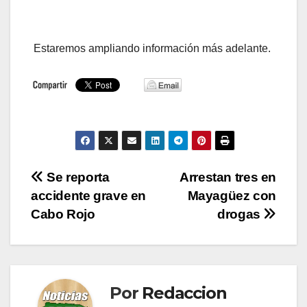
Estaremos ampliando información más adelante.
Navegación
Se reporta
Arrestan tres en
accidente grave en
Mayagüez con
de
Cabo Rojo
drogas
entradas
Por
Redaccion