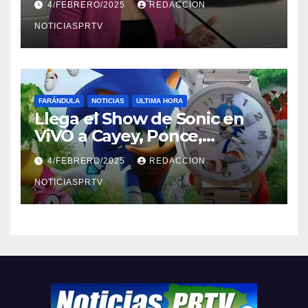
4/FEBRERO/2025
REDACCION
NOTICIASPRTV
FARÁNDULA
NOTICIAS
ULTIMA HORA
Llega el Show de Sonic en
ViVO a Cayey, Ponce,
Barceloneta y Humacao,
4/FEBRERO/2025
REDACCION
Relojes gratis para el que
compre ahora….
NOTICIASPRTV