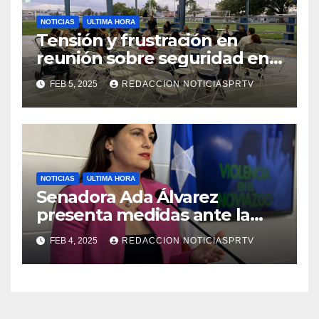
NOTICIAS
ULTIMA HORA
Tensión y frustración en
reunión sobre seguridad en
Reparto Metropolitano
FEB 5, 2025
REDACCION NOTICIASPRTV
NOTICIAS
ULTIMA HORA
Senadora Ada Álvarez
presenta medidas ante la
violencia en el noviazgo
FEB 4, 2025
REDACCION NOTICIASPRTV