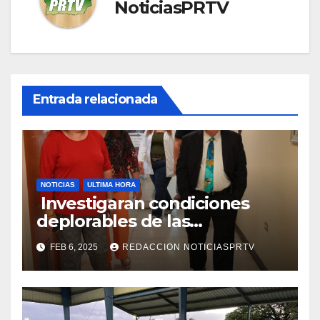
NoticiasPRTV
Entrada relacionada
NOTICIAS
ULTIMA HORA
Investigaran condiciones
deplorables de las
facilidades el Departamento
FEB 6, 2025
REDACCION NOTICIASPRTV
de la Salud en Mayagüez