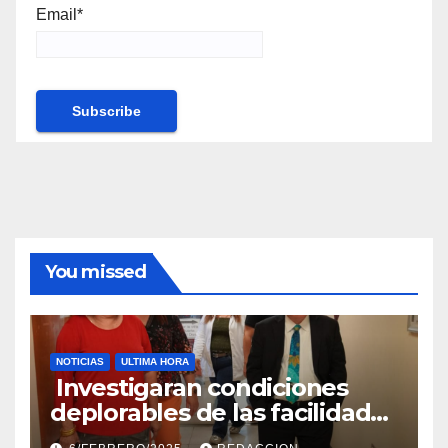
Email*
You missed
NOTICIAS
ULTIMA HORA
Investigaran condiciones
deplorables de las facilidades
el Departamento de la Salud