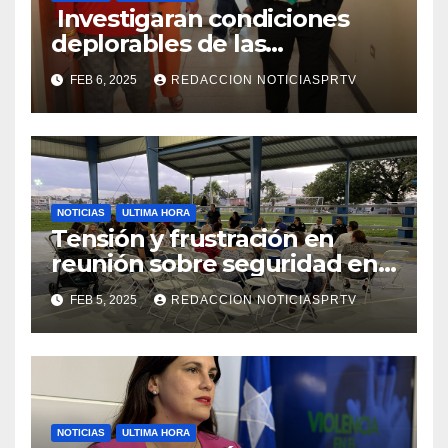
Investigaran condiciones
deplorables de las
facilidades el Departamento
FEB 6, 2025
REDACCION NOTICIASPRTV
de la Salud en Mayagüez
NOTICIAS
ULTIMA HORA
Tensión y frustración en
reunión sobre seguridad en
Reparto Metropolitano
FEB 5, 2025
REDACCION NOTICIASPRTV
NOTICIAS
ULTIMA HORA