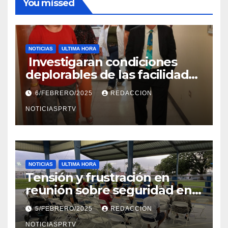
You missed
NOTICIAS
ULTIMA HORA
Investigaran condiciones
deplorables de las facilidades
el Departamento de la Salud
6/FEBRERO/2025
REDACCION
en Mayagüez
NOTICIASPRTV
NOTICIAS
ULTIMA HORA
Tensión y frustración en
reunión sobre seguridad en
Reparto Metropolitano
5/FEBRERO/2025
REDACCION
NOTICIASPRTV