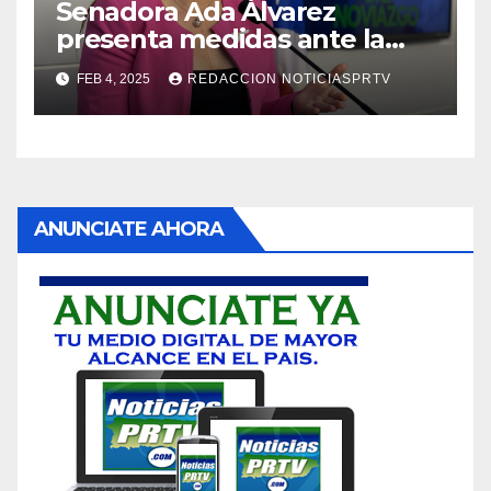
Senadora Ada Álvarez
presenta medidas ante la
violencia en el noviazgo
FEB 4, 2025
REDACCION NOTICIASPRTV
ANUNCIATE AHORA