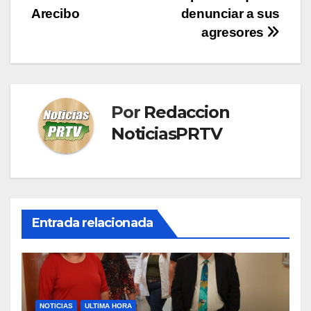
entradas
Arecibo
denunciar a sus
agresores
Por
Redaccion
NoticiasPRTV
Entrada relacionada
NOTICIAS
ULTIMA HORA