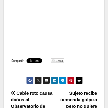
Navegación
Cable roto causa
Sujeto recibe
daños al
tremenda golpiza
de
Observatorio de
pero no quiere