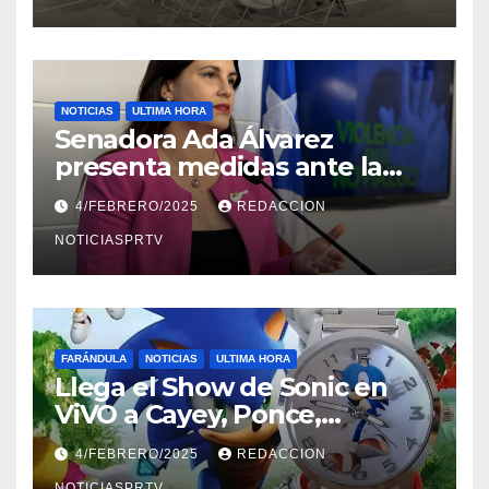
NOTICIAS
ULTIMA HORA
Senadora Ada Álvarez
presenta medidas ante la
violencia en el noviazgo
4/FEBRERO/2025
REDACCION
NOTICIASPRTV
FARÁNDULA
NOTICIAS
ULTIMA HORA
Llega el Show de Sonic en
ViVO a Cayey, Ponce,
Barceloneta y Humacao,
4/FEBRERO/2025
REDACCION
Relojes gratis para el que
NOTICIASPRTV