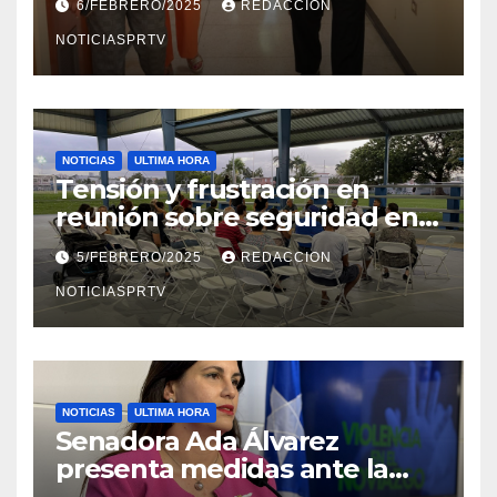
6/FEBRERO/2025
REDACCION
en Mayagüez
NOTICIASPRTV
NOTICIAS
ULTIMA HORA
Tensión y frustración en
reunión sobre seguridad en
Reparto Metropolitano
5/FEBRERO/2025
REDACCION
NOTICIASPRTV
NOTICIAS
ULTIMA HORA
Senadora Ada Álvarez
presenta medidas ante la
violencia en el noviazgo