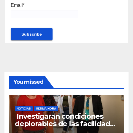
Email*
You missed
NOTICIAS
ULTIMA HORA
Investigaran condiciones
deplorables de las facilidades
el Departamento de la Salud