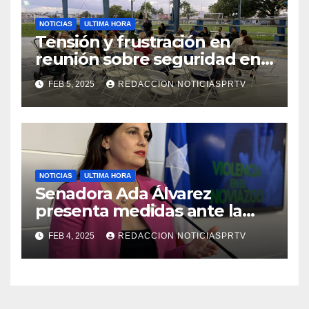
NOTICIAS
ULTIMA HORA
Tensión y frustración en
reunión sobre seguridad en
Reparto Metropolitano
FEB 5, 2025
REDACCION NOTICIASPRTV
NOTICIAS
ULTIMA HORA
Senadora Ada Álvarez
presenta medidas ante la
violencia en el noviazgo
FEB 4, 2025
REDACCION NOTICIASPRTV