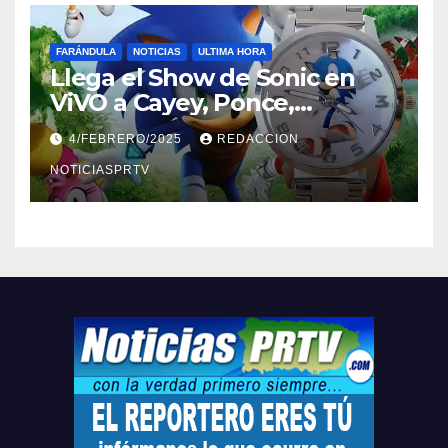
FARÁNDULA
NOTICIAS
ULTIMA HORA
Llega el Show de Sonic en
ViVO a Cayey, Ponce,
Barceloneta y Humacao,
4/FEBRERO/2025
REDACCION
Relojes gratis para el que
compre ahora….
NOTICIASPRTV