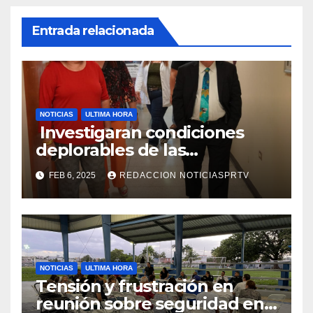
Entrada relacionada
NOTICIAS
ULTIMA HORA
Investigaran condiciones
deplorables de las
facilidades el Departamento
FEB 6, 2025
REDACCION NOTICIASPRTV
de la Salud en Mayagüez
NOTICIAS
ULTIMA HORA
Tensión y frustración en
reunión sobre seguridad en