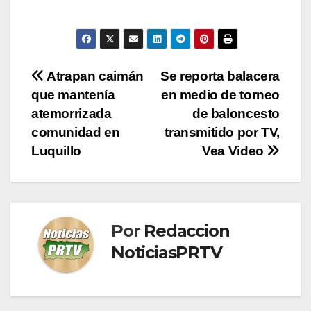
Navegación
Atrapan caimán
Se reporta balacera
que mantenía
en medio de torneo
de
atemorrizada
de baloncesto
entradas
comunidad en
transmitido por TV,
Luquillo
Vea Video
Por
Redaccion
NoticiasPRTV