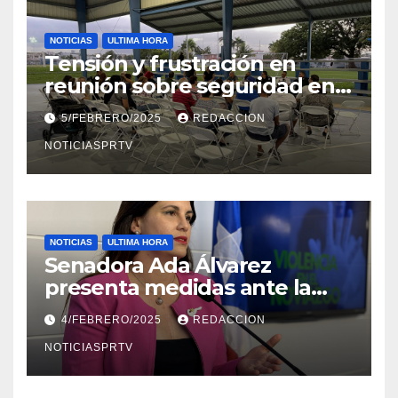
NOTICIAS
ULTIMA HORA
Tensión y frustración en
reunión sobre seguridad en
Reparto Metropolitano
5/FEBRERO/2025
REDACCION
NOTICIASPRTV
NOTICIAS
ULTIMA HORA
Senadora Ada Álvarez
presenta medidas ante la
violencia en el noviazgo
4/FEBRERO/2025
REDACCION
NOTICIASPRTV