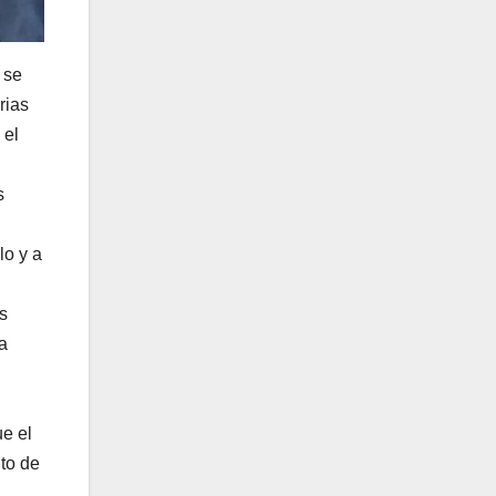
 se
rias
 el
s
lo y a
s
a
ue el
nto de