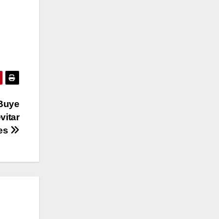
 Buye
vitar
es