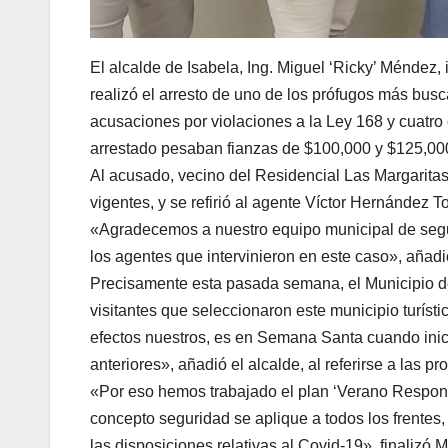
El alcalde de Isabela, Ing. Miguel ‘Ricky’ Méndez, 
realizó el arresto de uno de los prófugos más bus
acusaciones por violaciones a la Ley 168 y cuatro 
arrestado pesaban fianzas de $100,000 y $125,00
Al acusado, vecino del Residencial Las Margaritas
vigentes, y se refirió al agente Víctor Hernández 
«Agradecemos a nuestro equipo municipal de segu
los agentes que intervinieron en este caso», añad
Precisamente esta pasada semana, el Municipio de 
visitantes que seleccionaron este municipio turís
efectos nuestros, es en Semana Santa cuando inic
anteriores», añadió el alcalde, al referirse a las 
«Por eso hemos trabajado el plan ‘Verano Responsa
concepto seguridad se aplique a todos los frentes, 
las disposiciones relativas al Covid-19», finalizó 