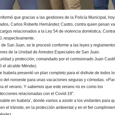
informó que gracias a las gestiones de la Policía Municipal, hoy
cados, Carlos Roberto Hernández Castro, contra quien pesan va
cargos relacionados a la Ley 54 de violencia doméstica. Contra
0, respectivamente.
 de San Juan, se le procesó conforme a las leyes y reglamento
Torres de la Unidad de Arrestos Especiales de San Juan.
ridad y protección, comandado por el comisionado Juan Castil
ió el alcalde Méndez.
Isabela presentó un plan completo para el disfrute de todos lo
tico del noroeste para unas vacaciones seguras y cómodas. «Par
ia el verano. Y sabemos que este verano no es como los
protecciones relacionadas con el Covid-19″.
ble en Isabela’, donde vamos a asistir a los visitantes para q
en el tránsito, en la protección ambiental y en el fiel cumplimie
Méndez.