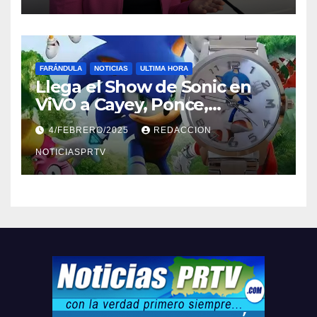
FARÁNDULA
NOTICIAS
ULTIMA HORA
Llega el Show de Sonic en
ViVO a Cayey, Ponce,
Barceloneta y Humacao,
4/FEBRERO/2025
REDACCION
Relojes gratis para el que
compre ahora….
NOTICIASPRTV