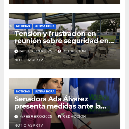
NOTICIAS
ULTIMA HORA
Tensión y frustración en
reunión sobre seguridad en
Reparto Metropolitano
5/FEBRERO/2025
REDACCION
NOTICIASPRTV
NOTICIAS
ULTIMA HORA
Senadora Ada Álvarez
presenta medidas ante la
violencia en el noviazgo
4/FEBRERO/2025
REDACCION
NOTICIASPRTV