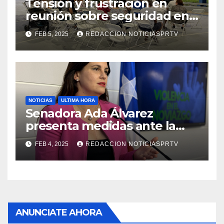
Tensión y frustración en
reunión sobre seguridad en
Reparto Metropolitano
FEB 5, 2025
REDACCION NOTICIASPRTV
NOTICIAS
ULTIMA HORA
Senadora Ada Álvarez
presenta medidas ante la
violencia en el noviazgo
FEB 4, 2025
REDACCION NOTICIASPRTV
ANUNCIATE AHORA