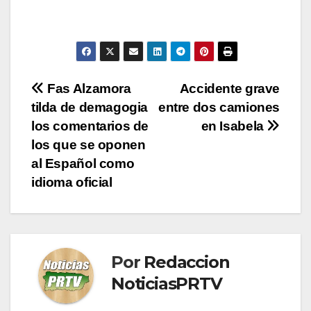
Navegación
Fas Alzamora
Accidente grave
tilda de demagogia
entre dos camiones
de
los comentarios de
en Isabela
entradas
los que se oponen
al Español como
idioma oficial
Por
Redaccion
NoticiasPRTV