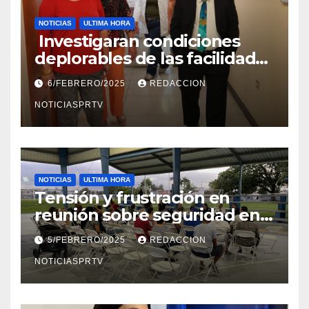
NOTICIAS
ULTIMA HORA
Investigaran condiciones
deplorables de las facilidades
el Departamento de la Salud
6/FEBRERO/2025
REDACCION
en Mayagüez
NOTICIASPRTV
NOTICIAS
ULTIMA HORA
Tensión y frustración en
reunión sobre seguridad en
Reparto Metropolitano
5/FEBRERO/2025
REDACCION
NOTICIASPRTV