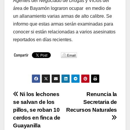
Agentes del Negociado de Drogas y Vicios del
área de Bayamón lograron ocupar en medio de
un allanamiento varias armas de alto calibre. Se
informo que estas armas serán examinadas para
conocer si están relacionadas a varios asesinatos
reportados en días recientes.
Navegación
Ni los lechones
Renuncia la
se salvan de los
Secretaria de
de
pillos, se roban 10
Recursos Naturales
entradas
cerdos en finca de
Guayanilla