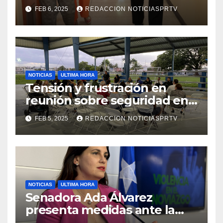
facilidades el Departamento
FEB 6, 2025
REDACCION NOTICIASPRTV
de la Salud en Mayagüez
NOTICIAS
ULTIMA HORA
Tensión y frustración en
reunión sobre seguridad en
Reparto Metropolitano
FEB 5, 2025
REDACCION NOTICIASPRTV
NOTICIAS
ULTIMA HORA
Senadora Ada Álvarez
presenta medidas ante la
violencia en el noviazgo