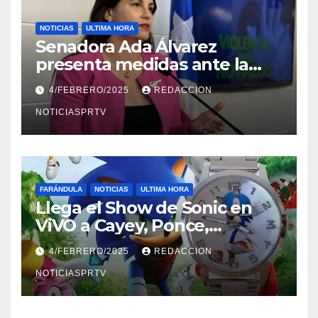
NOTICIAS
ULTIMA HORA
Senadora Ada Álvarez
presenta medidas ante la
violencia en el noviazgo
4/FEBRERO/2025
REDACCION
NOTICIASPRTV
FARÁNDULA
NOTICIAS
ULTIMA HORA
Llega el Show de Sonic en
ViVO a Cayey, Ponce,
Barceloneta y Humacao,
4/FEBRERO/2025
REDACCION
Relojes gratis para el que
compre ahora….
NOTICIASPRTV