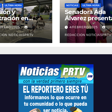
S
ULTIMA HORA
NOTICIAS
ULTIMA HORA
ión y
Senadora Ada
tración en
Álvarez present
ión sobre
medidas ante la
EBRERO/2025
4/FEBRERO/2025
ridad en
violencia en el
arto
ION NOTICIASPRTV
noviazgo
REDACCION NOTICIASPRTV
opolitano