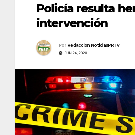
Policía resulta h
intervención
Por
Redaccion NoticiasPRTV
JUN 24, 2020