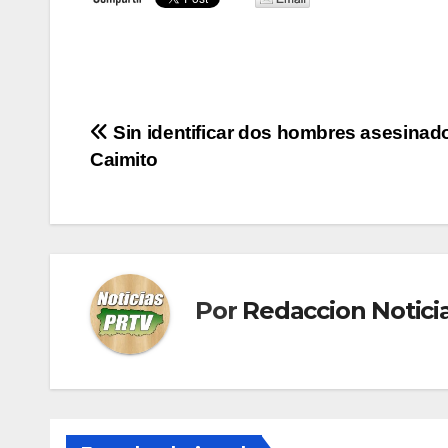
Navegación
Sin identificar dos hombres asesinad
Caimito
de
entradas
Por
Redaccion Notic