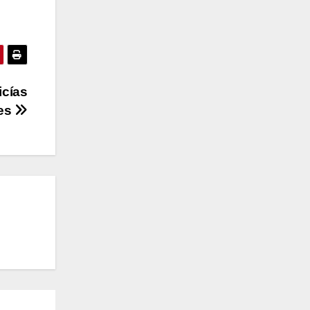
icías
les