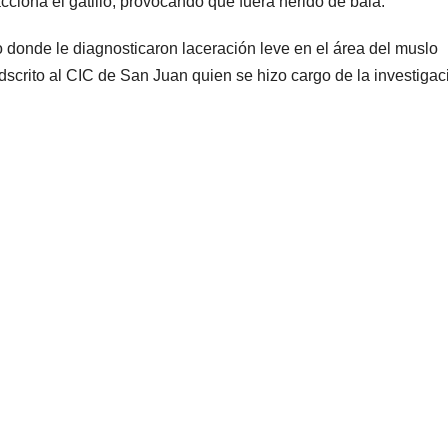
 acciona el gatillo, provocando que fuera herido de bala.
no donde le diagnosticaron laceración leve en el área del muslo
adscrito al CIC de San Juan quien se hizo cargo de la investigac