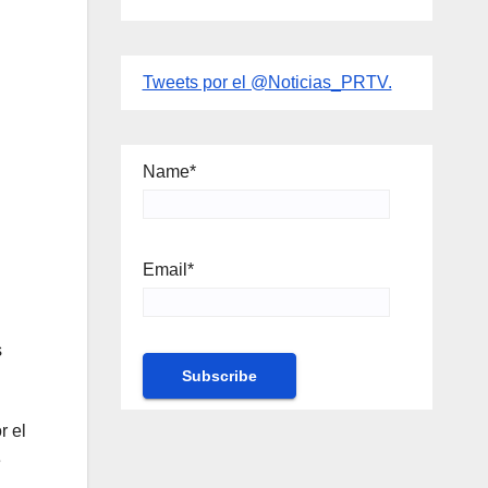
Tweets por el @Noticias_PRTV.
Name*
Email*
s
r el
e