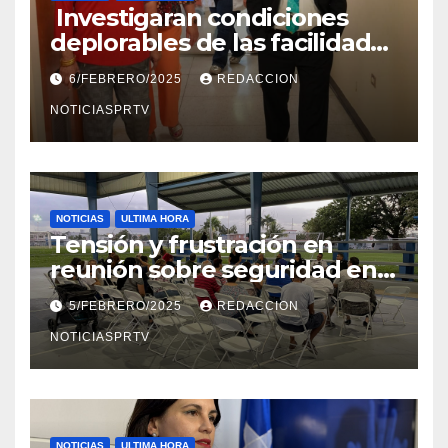
Investigaran condiciones
deplorables de las facilidades
el Departamento de la Salud
6/FEBRERO/2025
REDACCION
en Mayagüez
NOTICIASPRTV
NOTICIAS
ULTIMA HORA
Tensión y frustración en
reunión sobre seguridad en
Reparto Metropolitano
5/FEBRERO/2025
REDACCION
NOTICIASPRTV
NOTICIAS
ULTIMA HORA