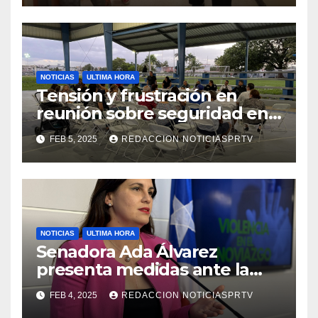
NOTICIAS
ULTIMA HORA
Tensión y frustración en
reunión sobre seguridad en
Reparto Metropolitano
FEB 5, 2025
REDACCION NOTICIASPRTV
NOTICIAS
ULTIMA HORA
Senadora Ada Álvarez
presenta medidas ante la
violencia en el noviazgo
FEB 4, 2025
REDACCION NOTICIASPRTV