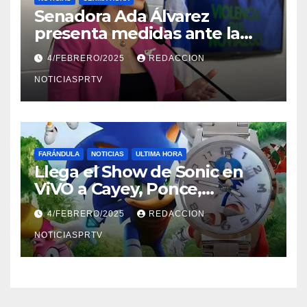
Senadora Ada Álvarez
presenta medidas ante la
violencia en el noviazgo
4/FEBRERO/2025
REDACCION
NOTICIASPRTV
FARÁNDULA
NOTICIAS
ULTIMA HORA
Llega el Show de Sonic en
ViVO a Cayey, Ponce,
Barceloneta y Humacao,
4/FEBRERO/2025
REDACCION
Relojes gratis para el que
compre ahora….
NOTICIASPRTV