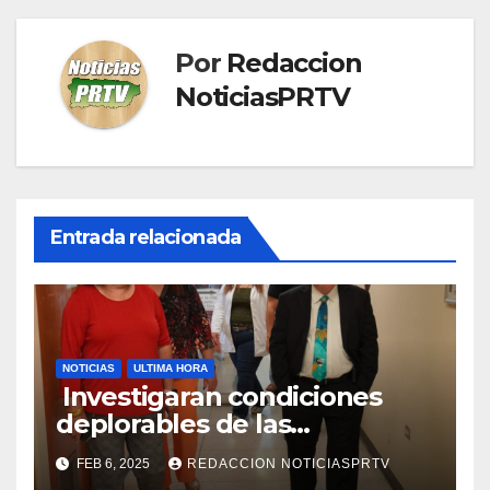
Por
Redaccion
NoticiasPRTV
Entrada relacionada
NOTICIAS
ULTIMA HORA
Investigaran condiciones
deplorables de las
facilidades el Departamento
FEB 6, 2025
REDACCION NOTICIASPRTV
de la Salud en Mayagüez