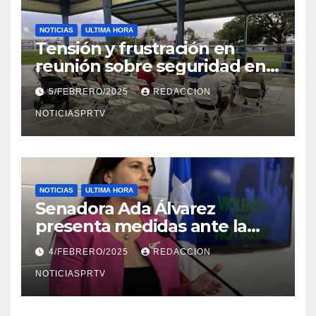
NOTICIAS
ULTIMA HORA
Tensión y frustración en
reunión sobre seguridad en
Reparto Metropolitano
5/FEBRERO/2025
REDACCION
NOTICIASPRTV
NOTICIAS
ULTIMA HORA
Senadora Ada Álvarez
presenta medidas ante la
violencia en el noviazgo
4/FEBRERO/2025
REDACCION
NOTICIASPRTV