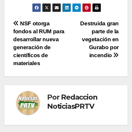
Navegación
NSF otorga
Destruida gran
fondos al RUM para
parte de la
de
desarrollar nueva
vegetación en
entradas
generación de
Gurabo por
científicos de
incendio
materiales
Por
Redaccion
NoticiasPRTV