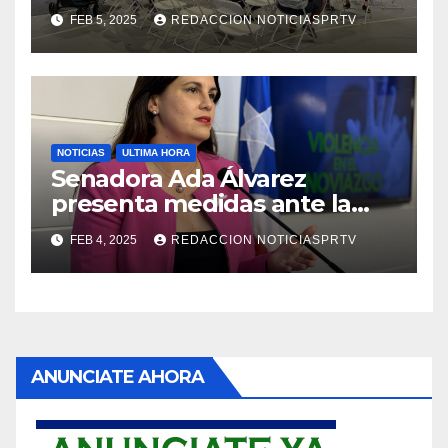
Reparto Metropolitano
FEB 5, 2025
REDACCION NOTICIASPRTV
NOTICIAS
ULTIMA HORA
Senadora Ada Álvarez
presenta medidas ante la
violencia en el noviazgo
FEB 4, 2025
REDACCION NOTICIASPRTV
ANUNCIATE AHORA