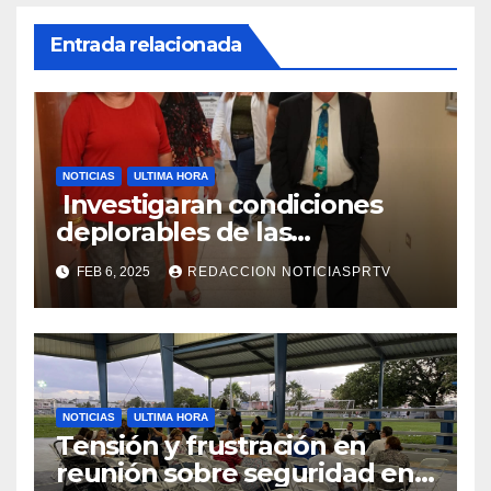
Entrada relacionada
NOTICIAS
ULTIMA HORA
Investigaran condiciones
deplorables de las
facilidades el Departamento
FEB 6, 2025
REDACCION NOTICIASPRTV
de la Salud en Mayagüez
NOTICIAS
ULTIMA HORA
Tensión y frustración en
reunión sobre seguridad en