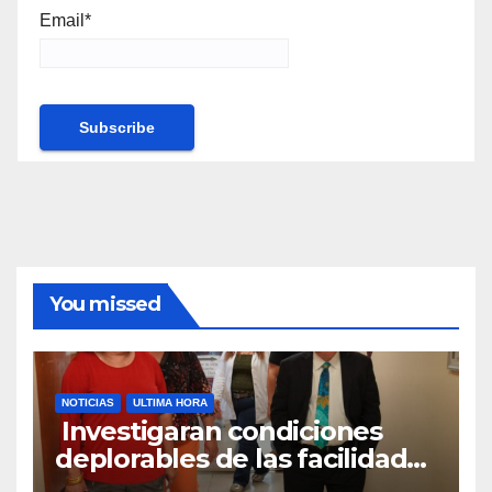
Email*
You missed
NOTICIAS
ULTIMA HORA
Investigaran condiciones
deplorables de las facilidades
el Departamento de la Salud