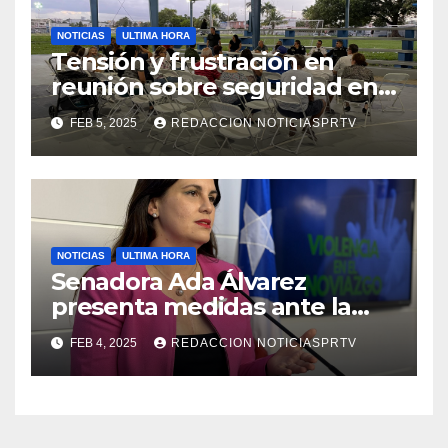
NOTICIAS
ULTIMA HORA
Tensión y frustración en
reunión sobre seguridad en
Reparto Metropolitano
FEB 5, 2025
REDACCION NOTICIASPRTV
NOTICIAS
ULTIMA HORA
Senadora Ada Álvarez
presenta medidas ante la
violencia en el noviazgo
FEB 4, 2025
REDACCION NOTICIASPRTV