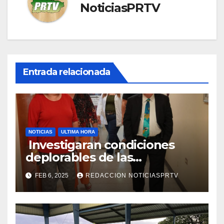
NoticiasPRTV
Entrada relacionada
NOTICIAS
ULTIMA HORA
Investigaran condiciones
deplorables de las
facilidades el Departamento
FEB 6, 2025
REDACCION NOTICIASPRTV
de la Salud en Mayagüez