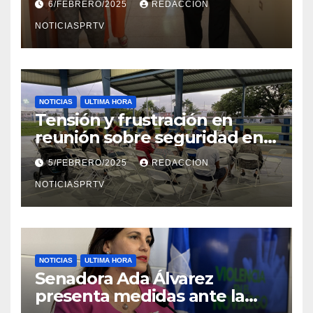
6/FEBRERO/2025
REDACCION
en Mayagüez
NOTICIASPRTV
NOTICIAS
ULTIMA HORA
Tensión y frustración en
reunión sobre seguridad en
Reparto Metropolitano
5/FEBRERO/2025
REDACCION
NOTICIASPRTV
NOTICIAS
ULTIMA HORA
Senadora Ada Álvarez
presenta medidas ante la